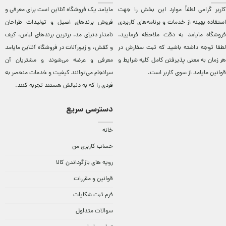
کاربر گرامی لطفاً موارد این بخش را جهت
مایامد يک فروشگاه آنلاين است برای معرفی و
استفاده بهینه از خدمات و برنامه‌‏های کاربردی
فروش برندهای اصيل و توليدات طراحان
فروشگاه مایامد به دقت ملاحظه فرمایید.
نامدار دنيای مد. برترين‌ برندهای لباس، کيف
لطفا توجه داشته باشید که ثبت سفارش در
و کفش، و زيورآلات در فروشگاه آنلاين مایامد
هر زمان به معنی پذیرفتن کامل کلیه
شرایط و
معرفی و عرضه می‌شوند و مشتريان آن
قوانین مایامد
از سوی کاربر است.
سرانجام می‌توانند کيفيت و خدمات منحصر به
فردی را که به دنبالش هستند تجربه کنند.
دسترسی سریع
خانه
حساب کاربری من
رویه های بازگرداندن کالا
قوانین و مقررات
فرم ثبت شکایات
سوالات متداول