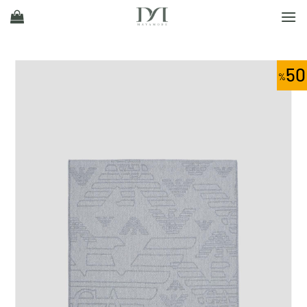
Ski
t
conten
50