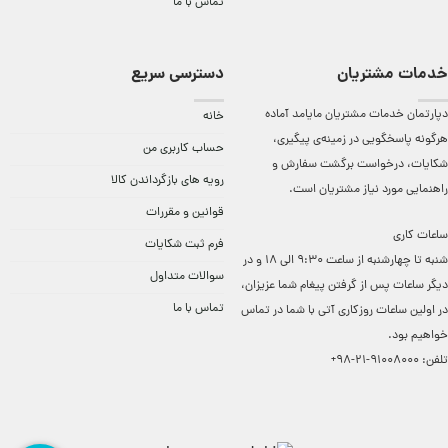
تماس با ما
خدمات مشتریان
دسترسی سریع
دپارتمان خدمات مشتریان مایامد آماده
خانه
هرگونه پاسخگویی در زمینه‌ی پیگیری،
حساب کاربری من
شکایات، درخواست برگشت سفارش و
رویه های بازگرداندن کالا
راهنمایی مورد نیاز مشتریان است.
قوانین و مقررات
ساعات کاری
فرم ثبت شکایات
شنبه تا چهارشنبه از ساعت 9:30 الی 18 و در
سوالات متداول
دیگر ساعات ‌پس از گرفتن پیغام شما عزیزان،
تماس با ما
در اولین ساعات روزکاری آتی با شما در تماس
خواهیم بود.
تلفن:
91008000-21-98+