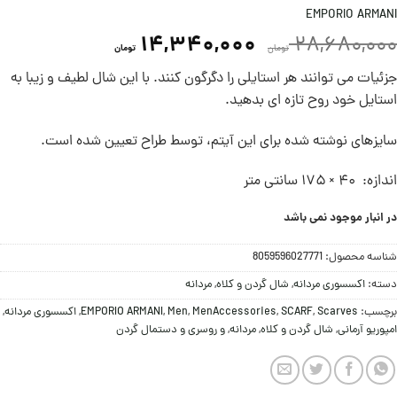
EMPORIO ARMANI
14,340,000
28,680,000
تومان
تومان
جزئیات می توانند هر استایلی را دگرگون کنند. با این شال لطیف و زیبا به
استایل خود روح تازه ای بدهید.
سایزهای نوشته شده برای این آیتم، توسط طراح تعیین شده است.
اندازه: ۴۰ × ۱۷۵ سانتی متر
در انبار موجود نمی باشد
شناسه محصول:
8059596027771
دسته:
اکسسوری مردانه
,
شال گردن و کلاه
,
مردانه
برچسب:
Scarves
,
SCARF
,
MenAccessories
,
Men
,
EMPORIO ARMANI
,
اکسسوری مردانه
,
امپوریو آرمانی
,
شال گردن و کلاه
,
مردانه
,
و روسری و دستمال گردن