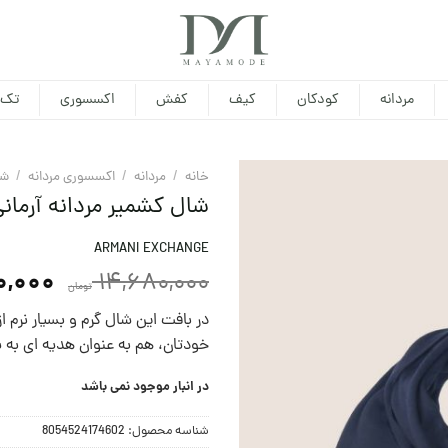
مردانه
کودکان
کیف
کفش
اکسسوری
تک 
خانه
/
مردانه
/
اکسسوری مردانه
/
شا
شال کشمیر مردانه آرمان
ARMANI EXCHANGE
0,000
14,680,000
تومان
در بافت این شال گرم و بسیار نرم 
خودتان، هم به عنوان هدیه ای به يا
در انبار موجود نمی باشد
شناسه محصول:
8054524174602