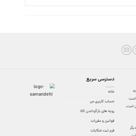
دسترسی سریع
ه
خانه
واست
حساب کاربری من
ن است.
رویه های بازگرداندن کالا
قوانین و مقررات
9:3 الی 18 و در دیگر
فرم ثبت شکایات
لین