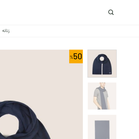
Ski
t
conten
زنانه
50