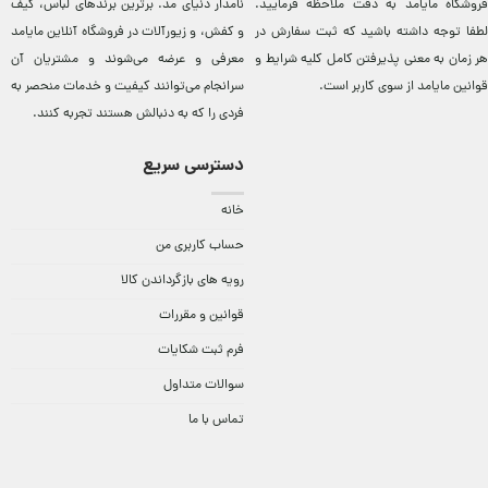
فروشگاه مایامد به دقت ملاحظه فرمایید.
نامدار دنيای مد. برترين‌ برندهای لباس، کيف
لطفا توجه داشته باشید که ثبت سفارش در
و کفش، و زيورآلات در فروشگاه آنلاين مایامد
هر زمان به معنی پذیرفتن کامل کلیه
شرایط و
معرفی و عرضه می‌شوند و مشتريان آن
قوانین مایامد
از سوی کاربر است.
سرانجام می‌توانند کيفيت و خدمات منحصر به
فردی را که به دنبالش هستند تجربه کنند.
دسترسی سریع
خانه
حساب کاربری من
رویه های بازگرداندن کالا
قوانین و مقررات
فرم ثبت شکایات
سوالات متداول
تماس با ما