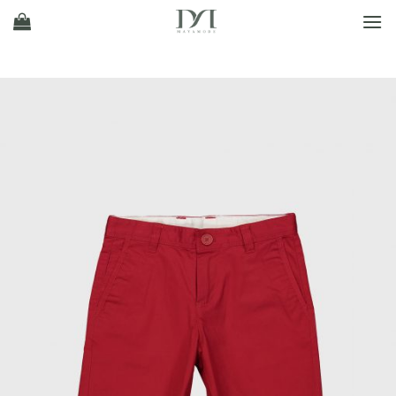
Ski
t
conten