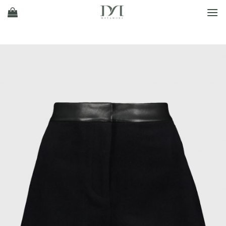
Ski
t
conten