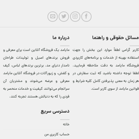
مسائل حقوقی و راهنما
درباره ما
کاربر گرامی لطفاً موارد این بخش را جهت
مایامد يک فروشگاه آنلاين است برای معرفی و
استفاده بهینه از خدمات و برنامه‌‏های کاربردی
فروش برندهای اصيل و توليدات طراحان
فروشگاه مایامد به دقت ملاحظه فرمایید.
نامدار دنيای مد. برترين‌ برندهای لباس، کيف
لطفا توجه داشته باشید که ثبت سفارش در
و کفش، و زيورآلات در فروشگاه آنلاين مایامد
هر زمان به معنی پذیرفتن کامل کلیه
شرایط و
معرفی و عرضه می‌شوند و مشتريان آن
قوانین مایامد
از سوی کاربر است.
سرانجام می‌توانند کيفيت و خدمات منحصر به
فردی را که به دنبالش هستند تجربه کنند.
دسترسی سریع
خانه
حساب کاربری من