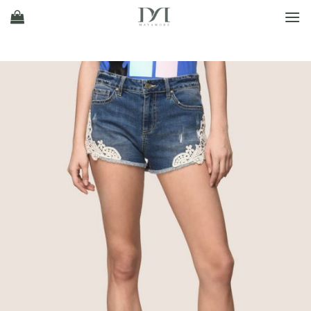
Ski
t
conten