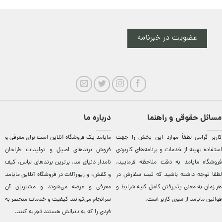
عضویت در خبرنامه
مسائل حقوقی و راهنما
درباره ما
کاربر گرامی لطفاً موارد این بخش را جهت
مایامد يک فروشگاه آنلاين است برای معرفی و
استفاده بهینه از خدمات و برنامه‌‏های کاربردی
فروش برندهای اصيل و توليدات طراحان
فروشگاه مایامد به دقت ملاحظه فرمایید.
نامدار دنيای مد. برترين‌ برندهای لباس، کيف
لطفا توجه داشته باشید که ثبت سفارش در
و کفش، و زيورآلات در فروشگاه آنلاين مایامد
هر زمان به معنی پذیرفتن کامل کلیه
شرایط و
معرفی و عرضه می‌شوند و مشتريان آن
قوانین مایامد
از سوی کاربر است.
سرانجام می‌توانند کيفيت و خدمات منحصر به
فردی را که به دنبالش هستند تجربه کنند.