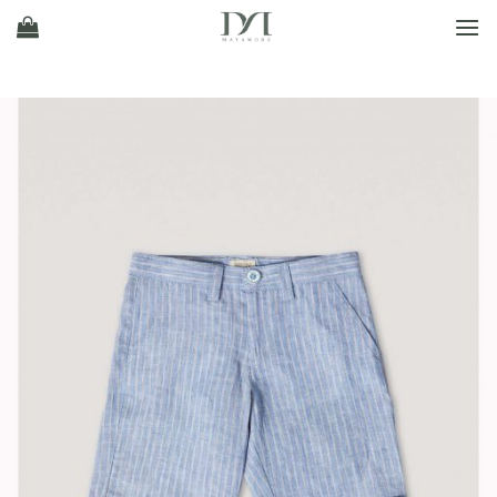
Ski
t
conten