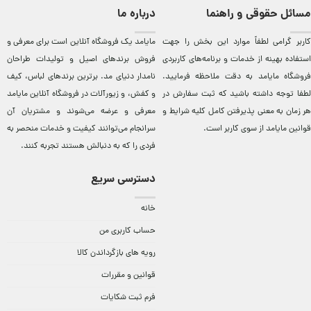
مسائل حقوقی و راهنما
درباره ما
کاربر گرامی لطفاً موارد این بخش را جهت
مایامد يک فروشگاه آنلاين است برای معرفی و
استفاده بهینه از خدمات و برنامه‌‏های کاربردی
فروش برندهای اصيل و توليدات طراحان
فروشگاه مایامد به دقت ملاحظه فرمایید.
نامدار دنيای مد. برترين‌ برندهای لباس، کيف
لطفا توجه داشته باشید که ثبت سفارش در
و کفش، و زيورآلات در فروشگاه آنلاين مایامد
هر زمان به معنی پذیرفتن کامل کلیه
شرایط و
معرفی و عرضه می‌شوند و مشتريان آن
قوانین مایامد
از سوی کاربر است.
سرانجام می‌توانند کيفيت و خدمات منحصر به
فردی را که به دنبالش هستند تجربه کنند.
دسترسی سریع
خانه
حساب کاربری من
رویه های بازگرداندن کالا
قوانین و مقررات
فرم ثبت شکایات