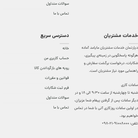
سوالات متداول
تماس با ما
خدمات مشتریان
دسترسی سریع
دپارتمان خدمات مشتریان مایامد آماده
خانه
هرگونه پاسخگویی در زمینه‌ی پیگیری،
حساب کاربری من
شکایات، درخواست برگشت سفارش و
رویه های بازگرداندن کالا
راهنمایی مورد نیاز مشتریان است.
قوانین و مقررات
ساعات کاری
فرم ثبت شکایات
شنبه تا چهارشنبه از ساعت 9:30 الی 18 و در
سوالات متداول
دیگر ساعات ‌پس از گرفتن پیغام شما عزیزان،
تماس با ما
در اولین ساعات روزکاری آتی با شما در تماس
خواهیم بود.
تلفن:
91008000-21-98+