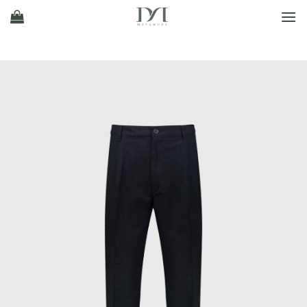
Ski
t
conten