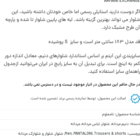
ARMANI EXCHANGE
اگر دوست دارید استایلی رسمی اما خاص خودتان داشته باشید، این
شلوار می تواند بهترین گزینه باشد. لبه های پایین شلوار تا شده و پارچه
آن طرح مشبک دارد.
قد مدل 183 سانتی متر است و سایز S پوشیده
سايزبندی اين آيتم بر اساس استاندارد شلوارهای دنيم، معادل اندازه دور
کمر به اينچ است. برای تبديل آن به سايز رايج در ايران می‌توانيد ازجدول
راهنمای سايز استفاده کنيد.
در حال حاضر این محصول در انبار موجود نیست و در دسترس نمی باشد.
اصالت این محصول، توسط نماینده رسمی برند تضمین شده است.
شناسه محصول:
نامعلوم
دسته:
دنیم مردانه
,
شلوار
,
لباس مردانه
,
مردانه
برچسب:
Trousers & shorts
,
PANTALONI
,
Men
,
شلوار
,
شلوار و شلوارک
,
مردانه