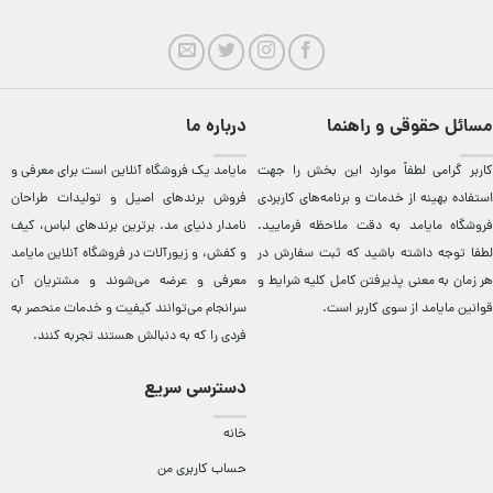
مسائل حقوقی و راهنما
درباره ما
کاربر گرامی لطفاً موارد این بخش را جهت
مایامد يک فروشگاه آنلاين است برای معرفی و
استفاده بهینه از خدمات و برنامه‌‏های کاربردی
فروش برندهای اصيل و توليدات طراحان
فروشگاه مایامد به دقت ملاحظه فرمایید.
نامدار دنيای مد. برترين‌ برندهای لباس، کيف
لطفا توجه داشته باشید که ثبت سفارش در
و کفش، و زيورآلات در فروشگاه آنلاين مایامد
هر زمان به معنی پذیرفتن کامل کلیه
شرایط و
معرفی و عرضه می‌شوند و مشتريان آن
قوانین مایامد
از سوی کاربر است.
سرانجام می‌توانند کيفيت و خدمات منحصر به
فردی را که به دنبالش هستند تجربه کنند.
دسترسی سریع
خانه
حساب کاربری من