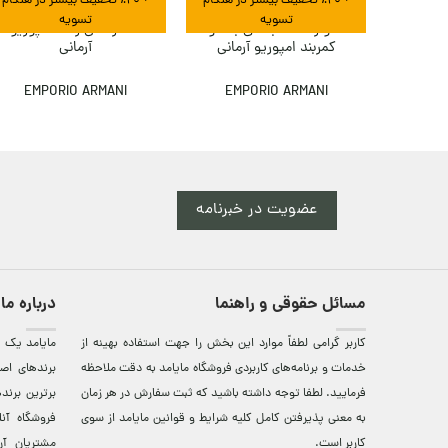
+ ٪۲۰ تخفیف بیشتر در هنگام
+ ٪۲۰ تخفیف بیشتر در هنگام
تسویه
تسویه
کت رسمی زنانه امپوریو
شلوار گشاد با فاق بلند و
آرمانی
کمربند امپوریو آرمانی
EMPORIO ARMANI
EMPORIO ARMANI
عضویت در خبرنامه
مسائل حقوقی و راهنما
درباره ما
کاربر گرامی لطفاً موارد این بخش را جهت استفاده بهینه از
مایامد يک ف
خدمات و برنامه‌‏های کاربردی فروشگاه مایامد به دقت ملاحظه
برندهای اصي
فرمایید. لطفا توجه داشته باشید که ثبت سفارش در هر زمان
برترين‌ برن
به معنی پذیرفتن کامل کلیه
شرایط و قوانین مایامد
از سوی
فروشگاه آن
کاربر است.
مشتريان آن