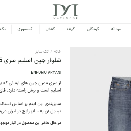
مردانه
کودکان
کیف
کفش
اکسسوری
تک 
خانه
/
تک سایز
شلوار جین اسلیم سری J75 امپوریو آرمانی
EMPORIO ARMANI
از سری مدرن جین های آرمانی که بر
اسلیم است و برش راسته دارد. فاق 
سايزبندی اين آيتم بر اساس استاندا
تبديل آن به سايز رايج در ايران می‌
در حال حاضر این محصول در انبار موجو