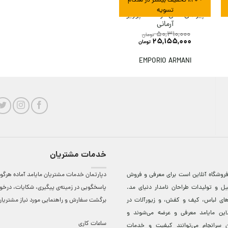
+ ٪۲۰ تخفیف بیشتر در هنگام
تسویه
پیراهن کتان مردانه امپوریو
آرمانی
50,310,000
تومان
25,155,000
تومان
EMPORIO ARMANI
خدمات مشتریان
روشگاه آنلاين است برای معرفی و فروش
دپارتمان خدمات مشتریان مایامد آماده هرگون
ل و توليدات طراحان نامدار دنيای مد.
پاسخگویی در زمینه‌ی پیگیری، شکایات، درخ
دهای لباس، کيف و کفش، و زيورآلات در
برگشت سفارش و راهنمایی مورد نیاز مشتریا
لاين مایامد معرفی و عرضه می‌شوند و
ساعات کاری
 سرانجام می‌توانند کيفيت و خدمات