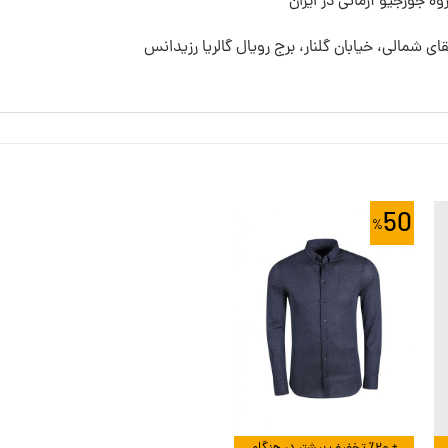
ه جورجیو آرمانی در ایران
قای شمالی، خیابان گلنار، برج رویال گالریا رزیدانس
50