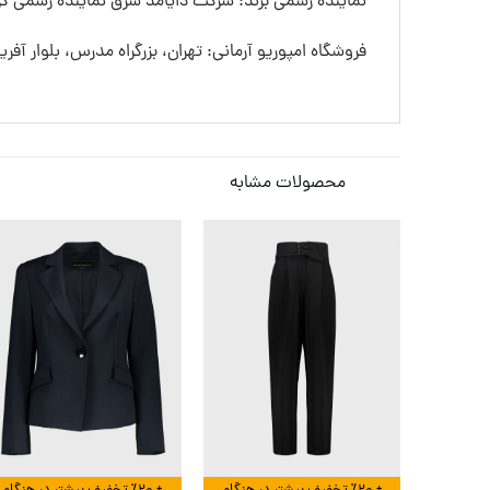
نماینده رسمی برند: شرکت دایامد شرق نماینده رسمی گرو
فروشگاه امپوریو آرمانی: تهران، بزرگراه مدرس، بلوار آفری
محصولات مشابه