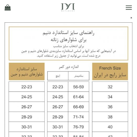
Ski
t
×
conten