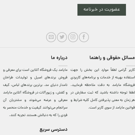
عضویت در خبرنامه
مسائل حقوقی و راهنما
درباره ما
کاربر گرامی لطفاً موارد این بخش را جهت
مایامد يک فروشگاه آنلاين است برای معرفی و
استفاده بهینه از خدمات و برنامه‌‏های کاربردی
فروش برندهای اصيل و توليدات طراحان
فروشگاه مایامد به دقت ملاحظه فرمایید.
نامدار دنيای مد. برترين‌ برندهای لباس، کيف
لطفا توجه داشته باشید که ثبت سفارش در
و کفش، و زيورآلات در فروشگاه آنلاين مایامد
هر زمان به معنی پذیرفتن کامل کلیه
شرایط و
معرفی و عرضه می‌شوند و مشتريان آن
قوانین مایامد
از سوی کاربر است.
سرانجام می‌توانند کيفيت و خدمات منحصر به
فردی را که به دنبالش هستند تجربه کنند.
دسترسی سریع