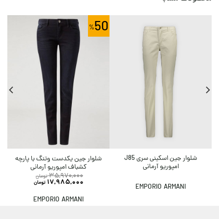
0
50
شلوار جین اسکینی سری J85
شلوار جین یکدست وتنگ با پارچه
امپوریو آرمانی
کشباف امپوریو آرمانی
35,970,000
تومان
17,985,000
تومان
EMPORIO ARMANI
EMPORIO ARMANI