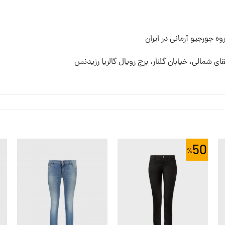
ه جورجیو آرمانی در ایران
قای شمالی، خیابان گلنار، برج رویال گالریا رزیدنس
50