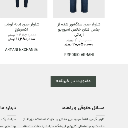
شلوار جین زنانه آرمانی
شلوار جین سنگشور شده از
اکسچنج
جنس کتان خالص امپوریو
آرمانی
22,560,000
تومان
11,280,000
تومان
40,100,000
تومان
20,050,000
تومان
ARMANI EXCHANGE
EMPORIO ARMANI
عضویت در خبرنامه
مسائل حقوقی و راهنما
درباره ما
کاربر گرامی لطفاً موارد این بخش را جهت استفاده بهینه از
مایامد يک ف
خدمات و برنامه‌‏های کاربردی فروشگاه مایامد به دقت ملاحظه
برندهای اصي