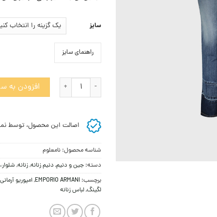
سایز
راهنمای سایز
شلوار جین با دمپای پُررنگ و فیت اسل
افزودن به سب
اصالت این محصول، توسط نما
شناسه محصول:
نامعلوم
دسته:
جين و دنيم
,
دنیم زنانه
,
زنانه
,
شلوار،
برچسب:
EMPORIO ARMANI
,
امپوریو آرمانی
لگینگ
,
لباس زنانه