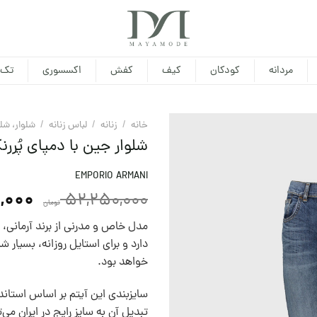
مردانه
کودکان
کیف
کفش
اکسسوری
تک 
خانه
/
زنانه
/
لباس زنانه
/
شلوار، شل
شلوار جین با دمپای پُرر
EMPORIO ARMANI
,000
52,250,000
تومان
مدل خاص و مدرنی از برند آرمانی، 
دارد و برای استایل روزانه، بسیار 
خواهد بود.
سايزبندی اين آيتم بر اساس استاندا
تبديل آن به سايز رايج در ايران می‌