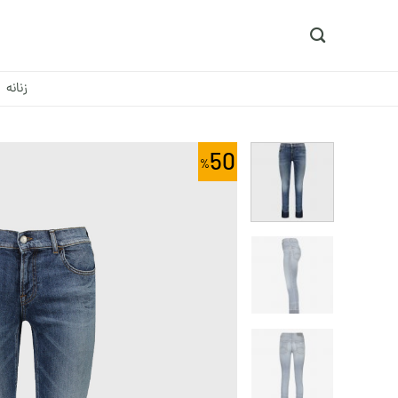
Ski
t
conten
زنانه
50