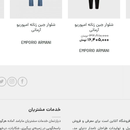
شلوار جین زنانه امپوریو
شلوار جین زنانه امپوریو
آرمانی
آرمانی
32,810,000
تومان
16,405,000
تومان
EMPORIO ARMANI
EMPORIO ARMANI
خدمات مشتریان
روشگاه آنلاين است برای معرفی و فروش
دپارتمان خدمات مشتریان مایامد آماده هرگون
ل و توليدات طراحان نامدار دنيای مد.
پاسخگویی در زمینه‌ی پیگیری، شکایات، درخ