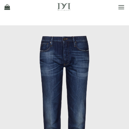
Ski
t
conten