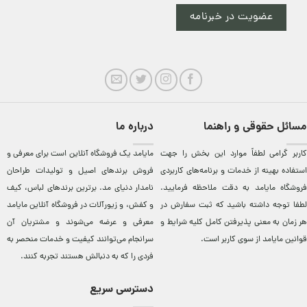
عضویت در خبرنامه
مسائل حقوقی و راهنما
درباره ما
کاربر گرامی لطفاً موارد این بخش را جهت
مایامد يک فروشگاه آنلاين است برای معرفی و
استفاده بهینه از خدمات و برنامه‌‏های کاربردی
فروش برندهای اصيل و توليدات طراحان
فروشگاه مایامد به دقت ملاحظه فرمایید.
نامدار دنيای مد. برترين‌ برندهای لباس، کيف
لطفا توجه داشته باشید که ثبت سفارش در
و کفش، و زيورآلات در فروشگاه آنلاين مایامد
هر زمان به معنی پذیرفتن کامل کلیه
شرایط و
معرفی و عرضه می‌شوند و مشتريان آن
قوانین مایامد
از سوی کاربر است.
سرانجام می‌توانند کيفيت و خدمات منحصر به
فردی را که به دنبالش هستند تجربه کنند.
دسترسی سریع