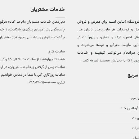
خدمات مشتریان
روشگاه آنلاين است برای معرفی و فروش
دپارتمان خدمات مشتریان مایامد آماده هرگون
ل و توليدات طراحان نامدار دنيای مد.
پاسخگویی در زمینه‌ی پیگیری، شکایات، درخ
دهای لباس، کيف و کفش، و زيورآلات در
برگشت سفارش و راهنمایی مورد نیاز مشتریا
لاين مایامد معرفی و عرضه می‌شوند و
ساعات کاری
 سرانجام می‌توانند کيفيت و خدمات
شنبه تا چهارشنبه از ساعت 0
دی را که به دنبالش هستند تجربه کنند.
ساعات ‌پس از گرفتن پیغام شما عزیزان، در او
سریع
ساعات روزکاری آتی با شما در تماس خواهیم ب
تلفن:
91008000-21-98+
ی من
گرداندن کالا
ررات
ایات
اول