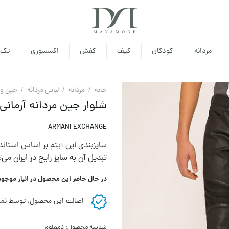
مردانه
کودکان
کیف
کفش
اکسسوری
تک 
خانه
/
مردانه
/
لباس مردانه
/
جین و 
شلوار جین مردانه آرمان
ARMANI EXCHANGE
سايزبندی اين آيتم بر اساس استاندا
تبديل آن به سايز رايج در ايران می‌
در حال حاضر این محصول در انبار موجو
اصالت این محصول، توسط نما
شناسه محصول:
نامعلوم