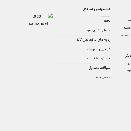
دسترسی سریع
ه
خانه
واست
حساب کاربری من
ن است.
رویه های بازگرداندن کالا
قوانین و مقررات
9:3 الی 18 و در دیگر
فرم ثبت شکایات
لین
سوالات متداول
ود.
تماس با ما