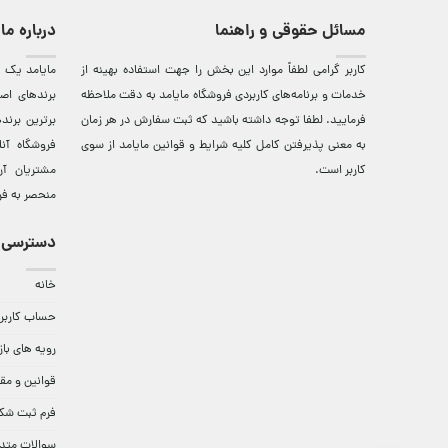
مسائل حقوقی و راهنما
درباره ما
کاربر گرامی لطفاً موارد این بخش را جهت استفاده بهینه از
مایامد يک ف
خدمات و برنامه‌‏های کاربردی فروشگاه مایامد به دقت ملاحظه
برندهای اصي
فرمایید. لطفا توجه داشته باشید که ثبت سفارش در هر زمان
برترين‌ برن
به معنی پذیرفتن کامل کلیه
شرایط و قوانین مایامد
از سوی
فروشگاه آن
کاربر است.
مشتريان آن
منحصر به فر
دسترسی 
خانه
حساب کاربر
رویه های باز
قوانین و مق
فرم ثبت شک
سوالات متد