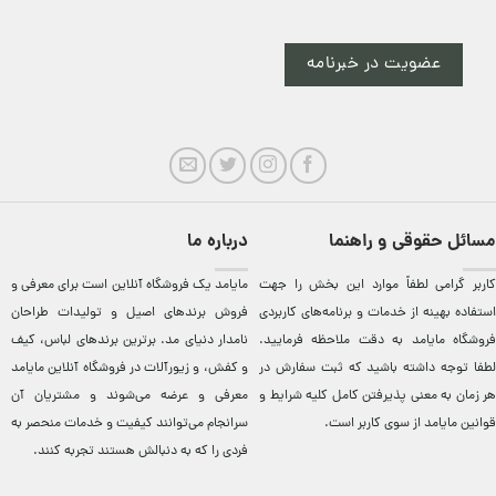
عضویت در خبرنامه
مسائل حقوقی و راهنما
درباره ما
کاربر گرامی لطفاً موارد این بخش را جهت
مایامد يک فروشگاه آنلاين است برای معرفی و
استفاده بهینه از خدمات و برنامه‌‏های کاربردی
فروش برندهای اصيل و توليدات طراحان
فروشگاه مایامد به دقت ملاحظه فرمایید.
نامدار دنيای مد. برترين‌ برندهای لباس، کيف
لطفا توجه داشته باشید که ثبت سفارش در
و کفش، و زيورآلات در فروشگاه آنلاين مایامد
هر زمان به معنی پذیرفتن کامل کلیه
شرایط و
معرفی و عرضه می‌شوند و مشتريان آن
قوانین مایامد
از سوی کاربر است.
سرانجام می‌توانند کيفيت و خدمات منحصر به
فردی را که به دنبالش هستند تجربه کنند.