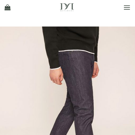
Ski
t
conten