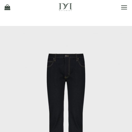
Ski
t
conten