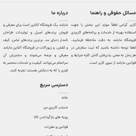
مسائل حقوقی و راهنما
درباره ما
کاربر گرامی لطفاً موارد این بخش را جهت
مایامد يک فروشگاه آنلاين است برای معرفی و
استفاده بهینه از خدمات و برنامه‌‏های کاربردی
فروش برندهای اصيل و توليدات طراحان
فروشگاه مایامد به دقت ملاحظه فرمایید.
نامدار دنيای مد. برترين‌ برندهای لباس، کيف
لطفا توجه داشته باشید که ثبت سفارش در
و کفش، و زيورآلات در فروشگاه آنلاين مایامد
هر زمان به معنی پذیرفتن کامل کلیه
شرایط و
معرفی و عرضه می‌شوند و مشتريان آن
قوانین مایامد
از سوی کاربر است.
سرانجام می‌توانند کيفيت و خدمات منحصر به
فردی را که به دنبالش هستند تجربه کنند.
دسترسی سریع
خانه
حساب کاربری من
رویه های بازگرداندن کالا
قوانین و مقررات