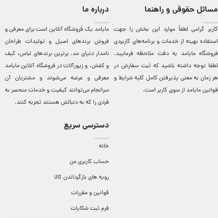
مسائل حقوقی و راهنما
درباره ما
کاربر گرامی لطفاً موارد این بخش را جهت
مایامد يک فروشگاه آنلاين است برای معرفی و
استفاده بهینه از خدمات و برنامه‌‏های کاربردی
فروش برندهای اصيل و توليدات طراحان
فروشگاه مایامد به دقت ملاحظه فرمایید.
نامدار دنيای مد. برترين‌ برندهای لباس، کيف
لطفا توجه داشته باشید که ثبت سفارش در
و کفش، و زيورآلات در فروشگاه آنلاين مایامد
هر زمان به معنی پذیرفتن کامل کلیه
شرایط و
معرفی و عرضه می‌شوند و مشتريان آن
قوانین مایامد
از سوی کاربر است.
سرانجام می‌توانند کيفيت و خدمات منحصر به
فردی را که به دنبالش هستند تجربه کنند.
دسترسی سریع
خانه
حساب کاربری من
رویه های بازگرداندن کالا
قوانین و مقررات
فرم ثبت شکایات