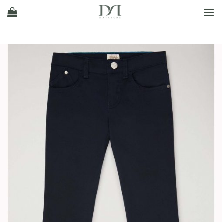
Ski
t
conten