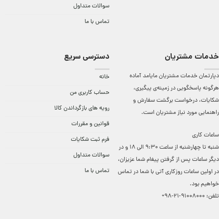
سوالات متداول
تماس با ما
خدمات مشتریان
دسترسی سریع
دپارتمان خدمات مشتریان مایامد آماده
خانه
هرگونه پاسخگویی در زمینه‌ی پیگیری،
حساب کاربری من
شکایات، درخواست برگشت سفارش و
رویه های بازگرداندن کالا
راهنمایی مورد نیاز مشتریان است.
قوانین و مقررات
ساعات کاری
فرم ثبت شکایات
شنبه تا چهارشنبه از ساعت 9:30 الی 18 و در
سوالات متداول
دیگر ساعات ‌پس از گرفتن پیغام شما عزیزان،
تماس با ما
در اولین ساعات روزکاری آتی با شما در تماس
خواهیم بود.
تلفن:
91008000-21-98+