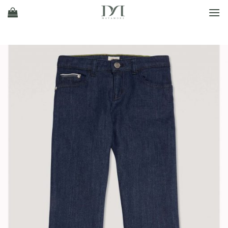
Ski
t
conten