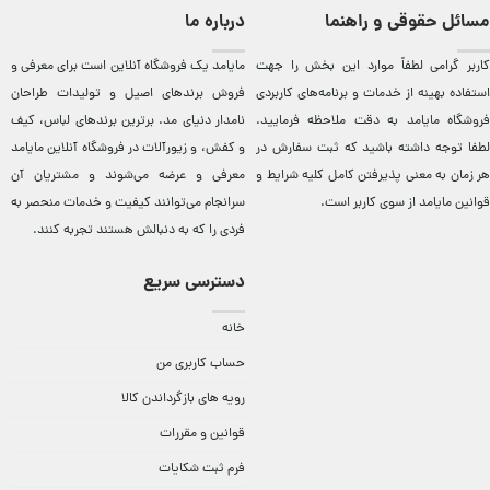
مسائل حقوقی و راهنما
درباره ما
کاربر گرامی لطفاً موارد این بخش را جهت
مایامد يک فروشگاه آنلاين است برای معرفی و
استفاده بهینه از خدمات و برنامه‌‏های کاربردی
فروش برندهای اصيل و توليدات طراحان
فروشگاه مایامد به دقت ملاحظه فرمایید.
نامدار دنيای مد. برترين‌ برندهای لباس، کيف
لطفا توجه داشته باشید که ثبت سفارش در
و کفش، و زيورآلات در فروشگاه آنلاين مایامد
هر زمان به معنی پذیرفتن کامل کلیه
شرایط و
معرفی و عرضه می‌شوند و مشتريان آن
قوانین مایامد
از سوی کاربر است.
سرانجام می‌توانند کيفيت و خدمات منحصر به
فردی را که به دنبالش هستند تجربه کنند.
دسترسی سریع
خانه
حساب کاربری من
رویه های بازگرداندن کالا
قوانین و مقررات
فرم ثبت شکایات