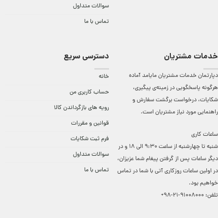
سوالات متداول
تماس با ما
خدمات مشتریان
دسترسی سریع
دپارتمان خدمات مشتریان مایامد آماده
خانه
هرگونه پاسخگویی در زمینه‌ی پیگیری،
حساب کاربری من
شکایات، درخواست برگشت سفارش و
رویه های بازگرداندن کالا
راهنمایی مورد نیاز مشتریان است.
قوانین و مقررات
ساعات کاری
فرم ثبت شکایات
شنبه تا چهارشنبه از ساعت 9:30 الی 18 و در
سوالات متداول
دیگر ساعات ‌پس از گرفتن پیغام شما عزیزان،
تماس با ما
در اولین ساعات روزکاری آتی با شما در تماس
خواهیم بود.
تلفن:
91008000-21-98+