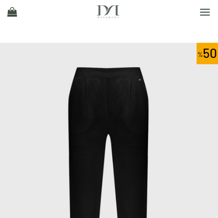
Ski
t
conten
50