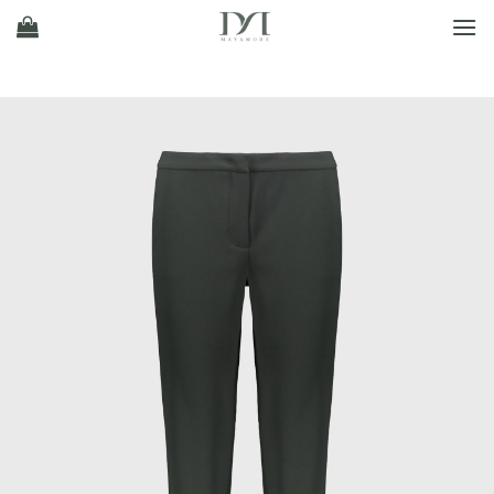
Ski
t
conten