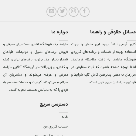
مسائل حقوقی و راهنما
درباره ما
کاربر گرامی لطفاً موارد این بخش را جهت
مایامد يک فروشگاه آنلاين است برای معرفی و
استفاده بهینه از خدمات و برنامه‌‏های کاربردی
فروش برندهای اصيل و توليدات طراحان
فروشگاه مایامد به دقت ملاحظه فرمایید.
نامدار دنيای مد. برترين‌ برندهای لباس، کيف
لطفا توجه داشته باشید که ثبت سفارش در
و کفش، و زيورآلات در فروشگاه آنلاين مایامد
هر زمان به معنی پذیرفتن کامل کلیه
شرایط و
معرفی و عرضه می‌شوند و مشتريان آن
قوانین مایامد
از سوی کاربر است.
سرانجام می‌توانند کيفيت و خدمات منحصر به
فردی را که به دنبالش هستند تجربه کنند.
دسترسی سریع
خانه
حساب کاربری من