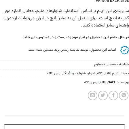
ARMANI EXCHANGE
سايزبندی اين آيتم بر اساس استاندارد شلوارهای دنيم، معادل اندازه دور
کمر به اينچ است. برای تبديل آن به سايز رايج در ايران می‌توانيد ازجدول
راهنمای سايز استفاده کنيد.
در حال حاضر این محصول در انبار موجود نیست و در دسترس نمی باشد.
اصالت این محصول، توسط نماینده رسمی برند تضمین شده است.
شناسه محصول:
نامعلوم
دسته:
دنیم زنانه
,
زنانه
,
شلوار، شلوارک و لگینگ
,
لباس زنانه
برچسب:
NAPH
,
زنانه
,
لباس زنانه