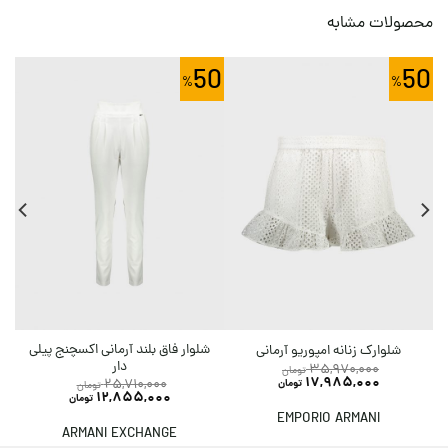
محصولات مشابه
50
50
شلوار فاق بلند آرمانی اکسچنج پیلی
شلوارک زنانه امپوریو آرمانی
دار
35,970,000
تومان
17,985,000
25,710,000
تومان
تومان
12,855,000
تومان
EMPORIO ARMANI
ARMANI EXCHANGE