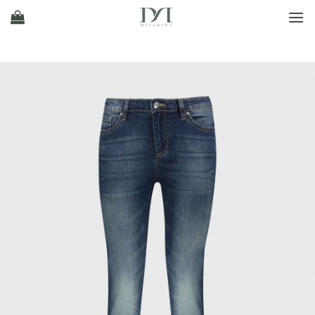
Ski
t
conten