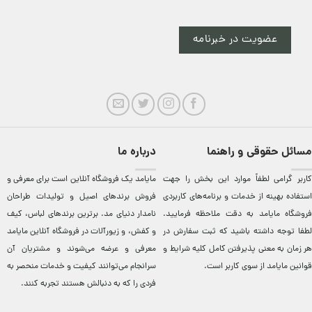
عضویت در خبرنامه
مسائل حقوقی و راهنما
درباره ما
کاربر گرامی لطفاً موارد این بخش را جهت
مایامد يک فروشگاه آنلاين است برای معرفی و
استفاده بهینه از خدمات و برنامه‌‏های کاربردی
فروش برندهای اصيل و توليدات طراحان
فروشگاه مایامد به دقت ملاحظه فرمایید.
نامدار دنيای مد. برترين‌ برندهای لباس، کيف
لطفا توجه داشته باشید که ثبت سفارش در
و کفش، و زيورآلات در فروشگاه آنلاين مایامد
هر زمان به معنی پذیرفتن کامل کلیه
شرایط و
معرفی و عرضه می‌شوند و مشتريان آن
قوانین مایامد
از سوی کاربر است.
سرانجام می‌توانند کيفيت و خدمات منحصر به
فردی را که به دنبالش هستند تجربه کنند.