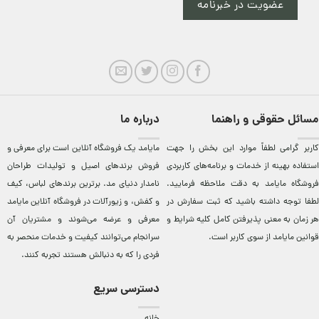
عضویت در خبرنامه
مسائل حقوقی و راهنما
درباره ما
کاربر گرامی لطفاً موارد این بخش را جهت
مایامد يک فروشگاه آنلاين است برای معرفی و
استفاده بهینه از خدمات و برنامه‌‏های کاربردی
فروش برندهای اصيل و توليدات طراحان
فروشگاه مایامد به دقت ملاحظه فرمایید.
نامدار دنيای مد. برترين‌ برندهای لباس، کيف
لطفا توجه داشته باشید که ثبت سفارش در
و کفش، و زيورآلات در فروشگاه آنلاين مایامد
هر زمان به معنی پذیرفتن کامل کلیه
شرایط و
معرفی و عرضه می‌شوند و مشتريان آن
قوانین مایامد
از سوی کاربر است.
سرانجام می‌توانند کيفيت و خدمات منحصر به
فردی را که به دنبالش هستند تجربه کنند.
دسترسی سریع