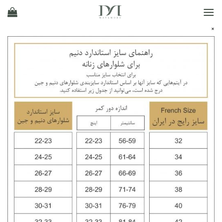
Ski
t
×
conten