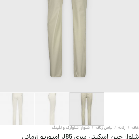
خانه
/
زنانه
/
لباس زنانه
/
شلوار، شلوارک و لگینگ
شلوار جین اسکینی سری J85 امپوریو آرمانی