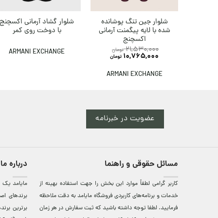
شلوار گشاد آرمانی اکسچنج
شلوار جین تنگ پوشانده
با دوخت روی کمر
شده با لایه پیگمنت آرمانی
اکسچنج
21,530,000
تومان
ARMANI EXCHANGE
10,765,000
تومان
ARMANI EXCHANGE
عضویت در خبرنامه
مسائل حقوقی و راهنما
درباره ما
کاربر گرامی لطفاً موارد این بخش را جهت استفاده بهینه از
مایامد يک ف
خدمات و برنامه‌‏های کاربردی فروشگاه مایامد به دقت ملاحظه
برندهای اصي
فرمایید. لطفا توجه داشته باشید که ثبت سفارش در هر زمان
برترين‌ برن