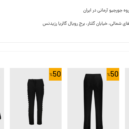
ه جورجیو آرمانی در ایران
قای شمالی، خیابان گلنار، برج رویال گالریا رزیدنس
50
50