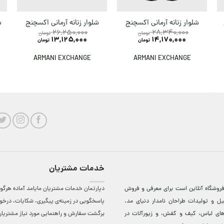
شلوار زنانه آرمانی اکسچنج
شلوار زنانه آرمانی اکسچنج
ش
26,250,000
28,340,000
تومان
تومان
13,125,000
14,170,000
تومان
تومان
ARMANI EXCHANGE
ARMANI EXCHANGE
خدمات مشتریان
روشگاه آنلاين است برای معرفی و فروش
دپارتمان خدمات مشتریان مایامد آماده هرگون
ل و توليدات طراحان نامدار دنيای مد.
پاسخگویی در زمینه‌ی پیگیری، شکایات، درخ
دهای لباس، کيف و کفش، و زيورآلات در
برگشت سفارش و راهنمایی مورد نیاز مشتریا