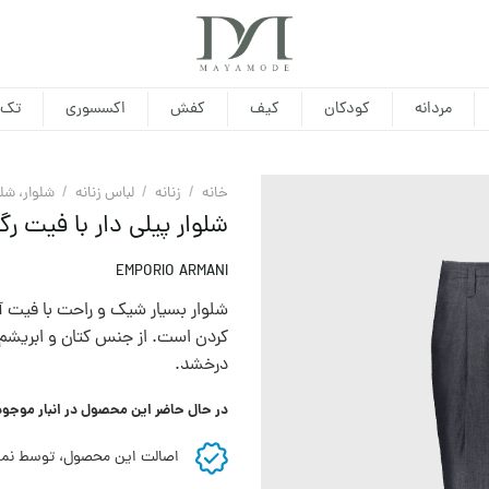
مردانه
کودکان
کیف
کفش
اکسسوری
تک 
خانه
/
زنانه
/
لباس زنانه
/
شلوار، شل
شلوار پیلی دار با فیت رگو
EMPORIO ARMANI
شلوار بسیار شیک و راحت با فیت آ
کردن است. از جنس کتان و ابریشم 
درخشد.
در حال حاضر این محصول در انبار موجو
اصالت این محصول، توسط نما