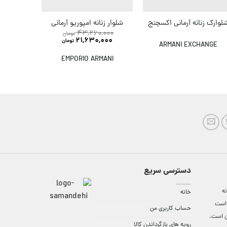
شلوار ج
لوارک زنانه آرمانی اکسچنج
شلوار زنانه امپوریو آرمانی
43,260,000
تومان
21,630,000
تومان
ARMANI EXCHANGE
MANI
EMPORIO ARMANI
دسترسی سریع
ه
خانه
واست
حساب کاربری من
ن است.
رویه های بازگرداندن کالا