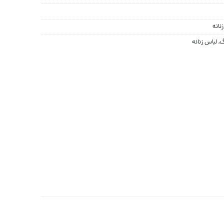
نانه
گ
,
لباس زنانه