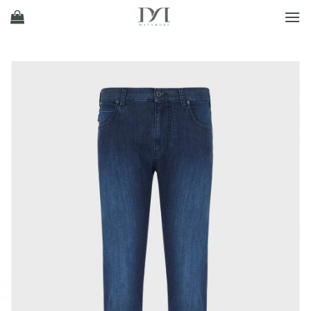
Ski
t
conten