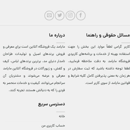
مسائل حقوقی و راهنما
درباره ما
کاربر گرامی لطفاً موارد این بخش را جهت
مایامد يک فروشگاه آنلاين است برای معرفی و
استفاده بهینه از خدمات و برنامه‌‏های کاربردی
فروش برندهای اصيل و توليدات طراحان
فروشگاه مایامد به دقت ملاحظه فرمایید.
نامدار دنيای مد. برترين‌ برندهای لباس، کيف
لطفا توجه داشته باشید که ثبت سفارش در
و کفش، و زيورآلات در فروشگاه آنلاين مایامد
هر زمان به معنی پذیرفتن کامل کلیه
شرایط و
معرفی و عرضه می‌شوند و مشتريان آن
قوانین مایامد
از سوی کاربر است.
سرانجام می‌توانند کيفيت و خدمات منحصر به
فردی را که به دنبالش هستند تجربه کنند.
دسترسی سریع
خانه
حساب کاربری من