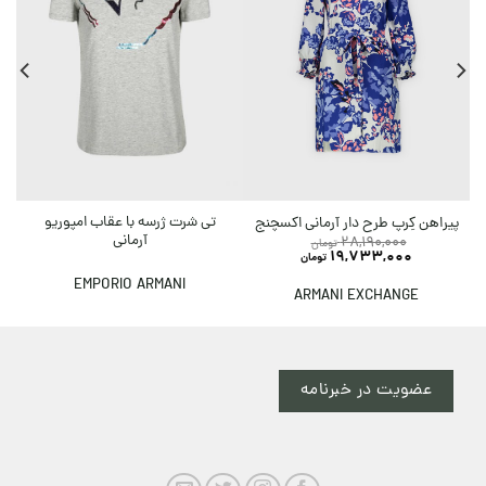
تی شرت ژرسه با عقاب امپوریو
پیراهن کِرپ طرح دار آرمانی اکسچنج
آرمانی
28,190,000
تومان
19,733,000
تومان
EMPORIO ARMANI
ARMANI EXCHANGE
عضویت در خبرنامه