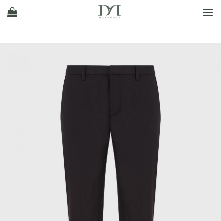
Ski
t
conten