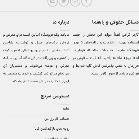
مسائل حقوقی و راهنما
درباره ما
کاربر گرامی لطفاً موارد این بخش را جهت
مایامد يک فروشگاه آنلاين است برای معرفی و
استفاده بهینه از خدمات و برنامه‌‏های کاربردی
فروش برندهای اصيل و توليدات طراحان
فروشگاه مایامد به دقت ملاحظه فرمایید.
نامدار دنيای مد. برترين‌ برندهای لباس، کيف
لطفا توجه داشته باشید که ثبت سفارش در
و کفش، و زيورآلات در فروشگاه آنلاين مایامد
هر زمان به معنی پذیرفتن کامل کلیه
شرایط و
معرفی و عرضه می‌شوند و مشتريان آن
قوانین مایامد
از سوی کاربر است.
سرانجام می‌توانند کيفيت و خدمات منحصر به
فردی را که به دنبالش هستند تجربه کنند.
دسترسی سریع
خانه
حساب کاربری من
رویه های بازگرداندن کالا