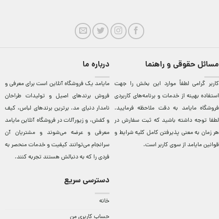
مسائل حقوقی و راهنما
درباره ما
کاربر گرامی لطفاً موارد این بخش را جهت
مایامد يک فروشگاه آنلاين است برای معرفی و
استفاده بهینه از خدمات و برنامه‌‏های کاربردی
فروش برندهای اصيل و توليدات طراحان
فروشگاه مایامد به دقت ملاحظه فرمایید.
نامدار دنيای مد. برترين‌ برندهای لباس، کيف
لطفا توجه داشته باشید که ثبت سفارش در
و کفش، و زيورآلات در فروشگاه آنلاين مایامد
هر زمان به معنی پذیرفتن کامل کلیه
شرایط و
معرفی و عرضه می‌شوند و مشتريان آن
قوانین مایامد
از سوی کاربر است.
سرانجام می‌توانند کيفيت و خدمات منحصر به
فردی را که به دنبالش هستند تجربه کنند.
دسترسی سریع
خانه
حساب کاربری من