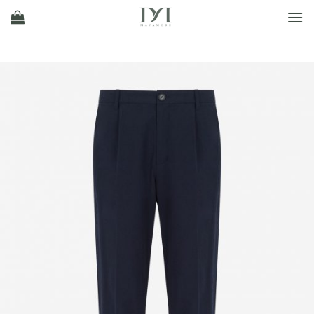
Ski
t
conten