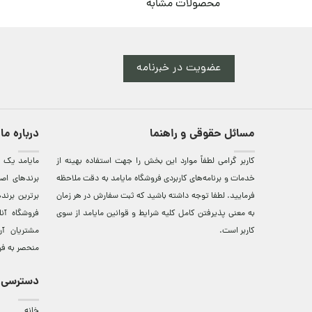
محصولات مشابه
عضویت در خبرنامه
مسائل حقوقی و راهنما
درباره ما
کاربر گرامی لطفاً موارد این بخش را جهت استفاده بهینه از
مایامد يک ف
خدمات و برنامه‌‏های کاربردی فروشگاه مایامد به دقت ملاحظه
برندهای اصي
فرمایید. لطفا توجه داشته باشید که ثبت سفارش در هر زمان
برترين‌ برن
به معنی پذیرفتن کامل کلیه
شرایط و قوانین مایامد
از سوی
فروشگاه آن
کاربر است.
مشتريان آن
منحصر به فر
دسترسی 
خانه