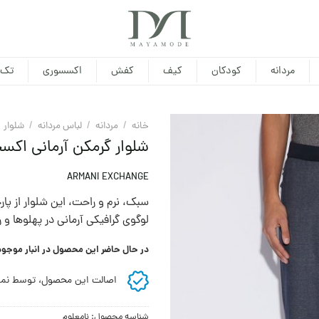
مردانه
کودکان
کیف
کفش
اکسسوری
تک 
خانه
/
مردانه
/
لباس مردانه
/
شلوار
شلوار گرمکن آرمانی اکسچن
ARMANI EXCHANGE
سبک، نرم و راحت، این شلوار از پا
لوگوی گرافیکی آرمانی در پهلوها و
در حال حاضر این محصول در انبار موجو
اصالت این محصول، توسط نما
شناسه محصول:
نامعلوم