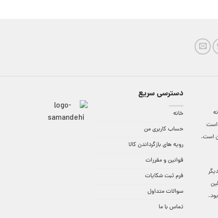
دسترسی سریع
ه
خانه
واست
حساب کاربری من
ن است.
رویه های بازگرداندن کالا
قوانین و مقررات
9:3 الی 18 و در دیگر
فرم ثبت شکایات
لین
سوالات متداول
ود.
تماس با ما