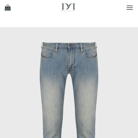
Ski
t
conten