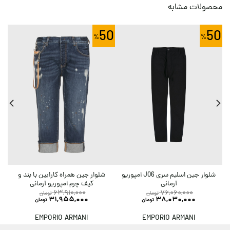
محصولات مشابه
0
50
50
شلوار جین اسلیم سری J06 امپوریو
شلوار جین همراه کارابین با بند و
آرمانی
کیف چرم امپوریو آرمانی
63,910,000
76,060,000
تومان
تومان
31,955,000
38,030,000
تومان
تومان
EMPORIO ARMANI
EMPORIO ARMANI