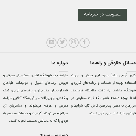
عضویت در خبرنامه
مسائل حقوقی و راهنما
درباره ما
کاربر گرامی لطفاً موارد این بخش را جهت
مایامد يک فروشگاه آنلاين است برای معرفی و
استفاده بهینه از خدمات و برنامه‌‏های کاربردی
فروش برندهای اصيل و توليدات طراحان
فروشگاه مایامد به دقت ملاحظه فرمایید.
نامدار دنيای مد. برترين‌ برندهای لباس، کيف
لطفا توجه داشته باشید که ثبت سفارش در
و کفش، و زيورآلات در فروشگاه آنلاين مایامد
هر زمان به معنی پذیرفتن کامل کلیه
شرایط و
معرفی و عرضه می‌شوند و مشتريان آن
قوانین مایامد
از سوی کاربر است.
سرانجام می‌توانند کيفيت و خدمات منحصر به
فردی را که به دنبالش هستند تجربه کنند.
دسترسی سریع