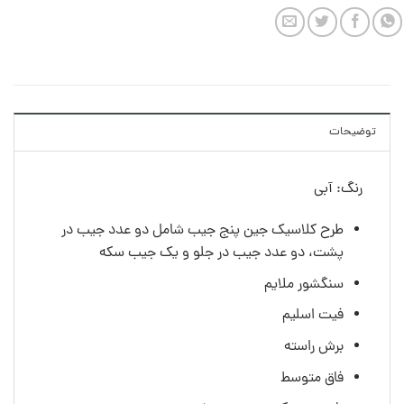
توضیحات
رنگ: آبی
طرح کلاسيک جين پنج جیب شامل دو عدد جیب در
پشت، دو عدد جیب در جلو و یک جیب سکه
سنگشور ملایم
فیت اسلیم
برش راسته
فاق متوسط