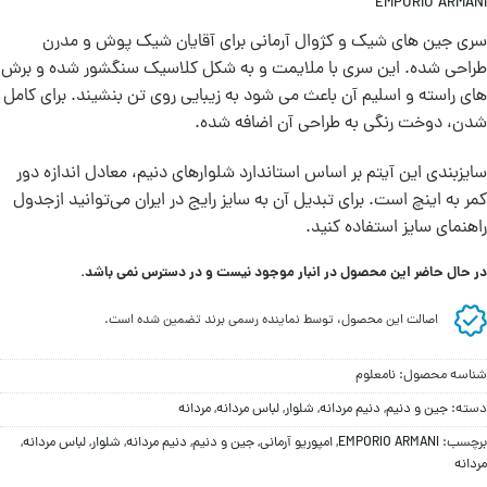
EMPORIO ARMANI
سری جین های شیک و کژوال آرمانی برای آقایان شیک پوش و مدرن
طراحی شده. این سری با ملایمت و به شکل کلاسیک سنگشور شده و برش
های راسته و اسلیم آن باعث می شود به زیبایی روی تن بنشيند. برای کامل
شدن، دوخت رنگی به طراحی آن اضافه شده.
سايزبندی اين آيتم بر اساس استاندارد شلوارهای دنيم، معادل اندازه دور
کمر به اينچ است. برای تبديل آن به سايز رايج در ايران می‌توانيد ازجدول
راهنمای سايز استفاده کنيد.
در حال حاضر این محصول در انبار موجود نیست و در دسترس نمی باشد.
اصالت این محصول، توسط نماینده رسمی برند تضمین شده است.
شناسه محصول:
نامعلوم
دسته:
جین و دنيم
,
دنیم مردانه
,
شلوار
,
لباس مردانه
,
مردانه
برچسب:
EMPORIO ARMANI
,
امپوریو آرمانی
,
جین و دنيم
,
دنیم مردانه
,
شلوار
,
لباس مردانه
,
مردانه