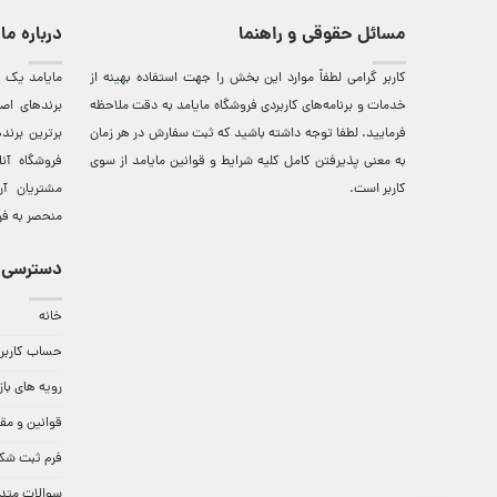
مسائل حقوقی و راهنما
درباره ما
کاربر گرامی لطفاً موارد این بخش را جهت استفاده بهینه از
مایامد يک ف
خدمات و برنامه‌‏های کاربردی فروشگاه مایامد به دقت ملاحظه
برندهای اصي
فرمایید. لطفا توجه داشته باشید که ثبت سفارش در هر زمان
برترين‌ برن
به معنی پذیرفتن کامل کلیه
شرایط و قوانین مایامد
از سوی
فروشگاه آن
کاربر است.
مشتريان آن
منحصر به فر
دسترسی 
خانه
حساب کاربر
رویه های باز
قوانین و مق
فرم ثبت شک
سوالات متد