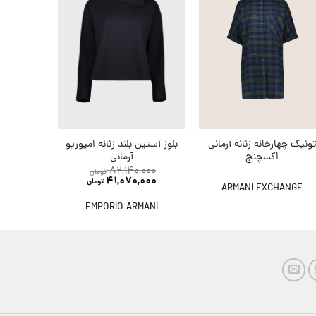
بلوز آستین بلند زنانه امپوریو
ونیک چهارخانه زنانه آرمانی
شومیز ر
آرمانی
اکسچنج
82,140,000
تومان
ANS
41,070,000
تومان
ARMANI EXCHANGE
EMPORIO ARMANI