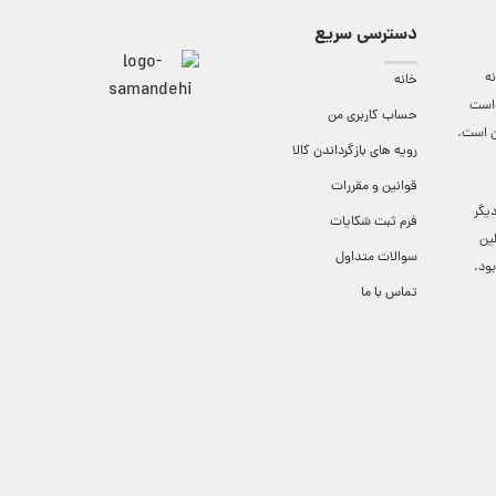
دسترسی سریع
ه
خانه
واست
حساب کاربری من
ن است.
رویه های بازگرداندن کالا
قوانین و مقررات
9:3 الی 18 و در دیگر
فرم ثبت شکایات
لین
سوالات متداول
ود.
تماس با ما