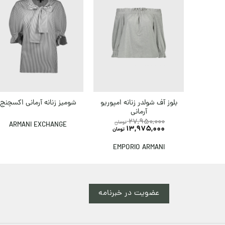
بلوز آف شولدر زنانه امپوریو
شومیز زنانه آرمانی اکسچنج
آرمانی
27,950,000
تومان
ARMANI EXCHANGE
13,975,000
تومان
EMPORIO ARMANI
عضویت در خبرنامه