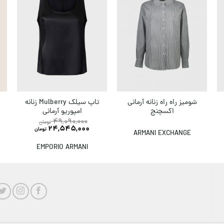
شومیز راه راه زنانه آرمانی
تاپ سیلک Mulberry زنانه
ت
اکسچنج
امپوریو آرمانی
49,090,000
تومان
24,545,000
تومان
ARMANI EXCHANGE
EMPORIO ARMANI