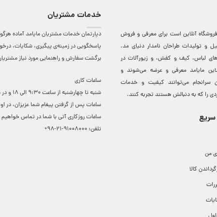
خدمات مشتریان
روشگاه آنلاين است برای معرفی و فروش
دپارتمان خدمات مشتریان مایامد آماده هرگون
ل و توليدات طراحان نامدار دنيای مد.
پاسخگویی در زمینه‌ی پیگیری، شکایات، درخ
دهای لباس، کيف و کفش، و زيورآلات در
برگشت سفارش و راهنمایی مورد نیاز مشتریا
لاين مایامد معرفی و عرضه می‌شوند و
ساعات کاری
 سرانجام می‌توانند کيفيت و خدمات
شنبه تا چهارشنبه از ساعت 0
دی را که به دنبالش هستند تجربه کنند.
ساعات ‌پس از گرفتن پیغام شما عزیزان، در او
سریع
ساعات روزکاری آتی با شما در تماس خواهیم ب
تلفن:
91008000-21-98+
ی من
گرداندن کالا
ررات
ایات
اول