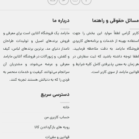
مسائل حقوقی و راهنما
درباره ما
کاربر گرامی لطفاً موارد این بخش را جهت
مایامد يک فروشگاه آنلاين است برای معرفی و
استفاده بهینه از خدمات و برنامه‌‏های کاربردی
فروش برندهای اصيل و توليدات طراحان
فروشگاه مایامد به دقت ملاحظه فرمایید.
نامدار دنيای مد. برترين‌ برندهای لباس، کيف
لطفا توجه داشته باشید که ثبت سفارش در
و کفش، و زيورآلات در فروشگاه آنلاين مایامد
هر زمان به معنی پذیرفتن کامل کلیه
شرایط و
معرفی و عرضه می‌شوند و مشتريان آن
قوانین مایامد
از سوی کاربر است.
سرانجام می‌توانند کيفيت و خدمات منحصر به
فردی را که به دنبالش هستند تجربه کنند.
دسترسی سریع
خانه
حساب کاربری من
رویه های بازگرداندن کالا
قوانین و مقررات