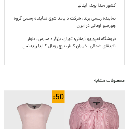
کشور مبدا برند: ایتالیا
نماینده رسمی برند: شرکت دایامد شرق نماینده رسمی گروه
جورجیو آرمانی در ایران
فروشگاه امپوریو آرمانی: تهران، بزرگراه مدرس، بلوار
آفریقای شمالی، خیابان گلنار، برج رویال گالریا رزیدنس
محصولات مشابه
0
50