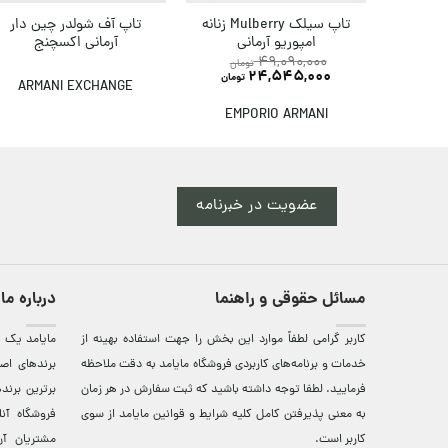
تاپ سیلک Mulberry زنانه
تاپ آف شولدر چین دار
امپوریو آرمانی
آرمانی اکسچنج
49,090,000
تومان
24,545,000
تومان
ARMANI EXCHANGE
EMPORIO ARMANI
عضویت در خبرنامه
مسائل حقوقی و راهنما
درباره ما
کاربر گرامی لطفاً موارد این بخش را جهت استفاده بهینه از
مایامد يک ف
خدمات و برنامه‌‏های کاربردی فروشگاه مایامد به دقت ملاحظه
برندهای اصي
فرمایید. لطفا توجه داشته باشید که ثبت سفارش در هر زمان
برترين‌ برن
به معنی پذیرفتن کامل کلیه
شرایط و قوانین مایامد
از سوی
فروشگاه آن
کاربر است.
مشتريان آن