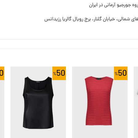
ه جورجیو آرمانی در ایران
قای شمالی، خیابان گلنار، برج رویال گالریا رزیدانس
0
50
50