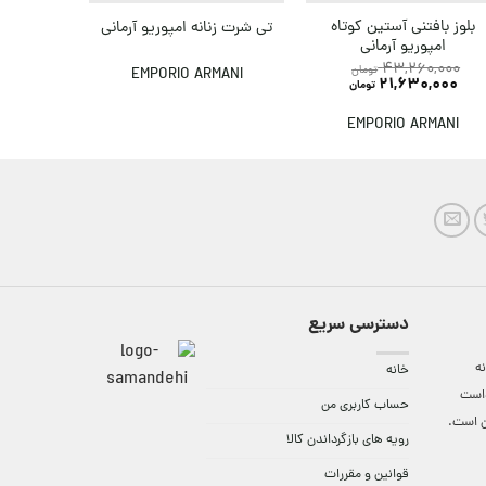
بلوز کتان
بلوز بافتنی آستین کوتاه
تی شرت زنانه امپوریو آرمانی
امپ
امپوریو آرمانی
,000
43,260,000
تومان
EMPORIO ARMANI
000
21,630,000
تومان
MANI
EMPORIO ARMANI
دسترسی سریع
ه
خانه
واست
حساب کاربری من
ن است.
رویه های بازگرداندن کالا
قوانین و مقررات