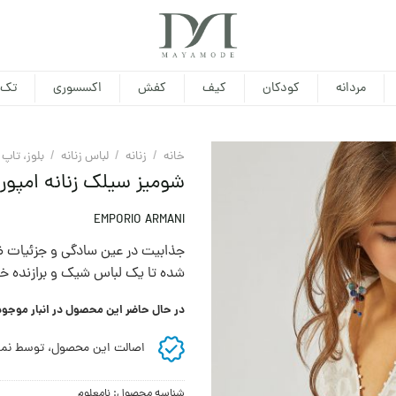
مردانه
کودکان
کیف
کفش
اکسسوری
تک 
خانه
/
زنانه
/
لباس زنانه
/
بلوز، تاپ
شومیز سیلک زنانه امپوری
EMPORIO ARMANI
جذابیت در عین سادگی و جزئيات ظری
شده تا یک لباس شیک و برازنده خ
در حال حاضر این محصول در انبار موجو
اصالت این محصول، توسط نما
شناسه محصول:
نامعلوم