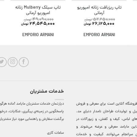
تاپ ریزبافت زنانه امپوریو
تاپ سیلک Mulberry زنانه
آرمانی
امپوریو آرمانی
52,250,000
49,090,000
تومان
تومان
26,125,000
24,545,000
تومان
تومان
EMPORIO ARMANI
EMPORIO ARMANI
خدمات مشتریان
روشگاه آنلاين است برای معرفی و فروش
دپارتمان خدمات مشتریان مایامد آماده هرگون
ل و توليدات طراحان نامدار دنيای مد.
پاسخگویی در زمینه‌ی پیگیری، شکایات، درخ
دهای لباس، کيف و کفش، و زيورآلات در
برگشت سفارش و راهنمایی مورد نیاز مشتریا
لاين مایامد معرفی و عرضه می‌شوند و
ساعات کاری
 سرانجام می‌توانند کيفيت و خدمات