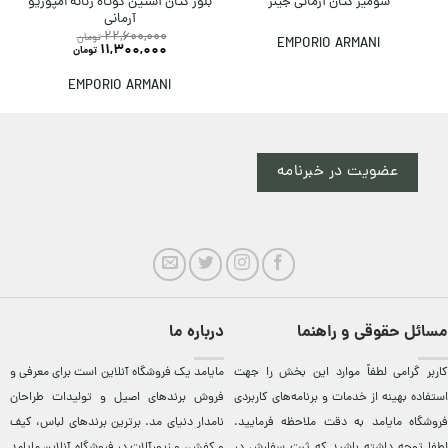
بلوز کتان آستین کوتاه زنانه امپوریو
شومیز کتان آرمانی جینز
آرمانی
22,600,000
تومان
EMPORIO ARMANI
11,300,000
تومان
EMPORIO ARMANI
عضویت در خبرنامه
مسائل حقوقی و راهنما
درباره ما
کاربر گرامی لطفاً موارد این بخش را جهت
مایامد يک فروشگاه آنلاين است برای معرفی و
استفاده بهینه از خدمات و برنامه‌‏های کاربردی
فروش برندهای اصيل و توليدات طراحان
فروشگاه مایامد به دقت ملاحظه فرمایید.
نامدار دنيای مد. برترين‌ برندهای لباس، کيف
لطفا توجه داشته باشید که ثبت سفارش در
و کفش، و زيورآلات در فروشگاه آنلاين مایامد