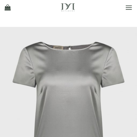
Ski
t
conten