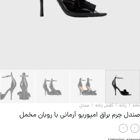
خانه
/
زنانه
/
کفش زنانه
/
صندل
صندل چرم براق امپوریو آرمانی با روبان مخمل