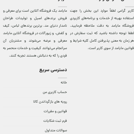
کاربر گرامی لطفاً موارد این بخش را جهت
مایامد يک فروشگاه آنلاين است برای معرفی و
استفاده بهینه از خدمات و برنامه‌‏های کاربردی
فروش برندهای اصيل و توليدات طراحان
فروشگاه مایامد به دقت ملاحظه فرمایید.
نامدار دنيای مد. برترين‌ برندهای لباس، کيف
لطفا توجه داشته باشید که ثبت سفارش در
و کفش، و زيورآلات در فروشگاه آنلاين مایامد
هر زمان به معنی پذیرفتن کامل کلیه
شرایط و
معرفی و عرضه می‌شوند و مشتريان آن
قوانین مایامد
از سوی کاربر است.
سرانجام می‌توانند کيفيت و خدمات منحصر به
فردی را که به دنبالش هستند تجربه کنند.
دسترسی سریع
خانه
حساب کاربری من
رویه های بازگرداندن کالا
قوانین و مقررات
فرم ثبت شکایات
سوالات متداول