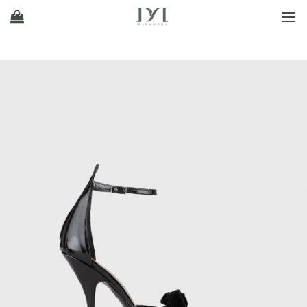
Ski
t
conten