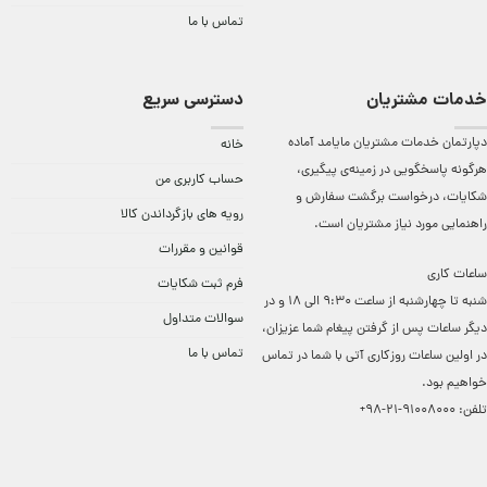
تماس با ما
خدمات مشتریان
دسترسی سریع
دپارتمان خدمات مشتریان مایامد آماده
خانه
هرگونه پاسخگویی در زمینه‌ی پیگیری،
حساب کاربری من
شکایات، درخواست برگشت سفارش و
رویه های بازگرداندن کالا
راهنمایی مورد نیاز مشتریان است.
قوانین و مقررات
ساعات کاری
فرم ثبت شکایات
شنبه تا چهارشنبه از ساعت 9:30 الی 18 و در
سوالات متداول
دیگر ساعات ‌پس از گرفتن پیغام شما عزیزان،
تماس با ما
در اولین ساعات روزکاری آتی با شما در تماس
خواهیم بود.
تلفن:
91008000-21-98+