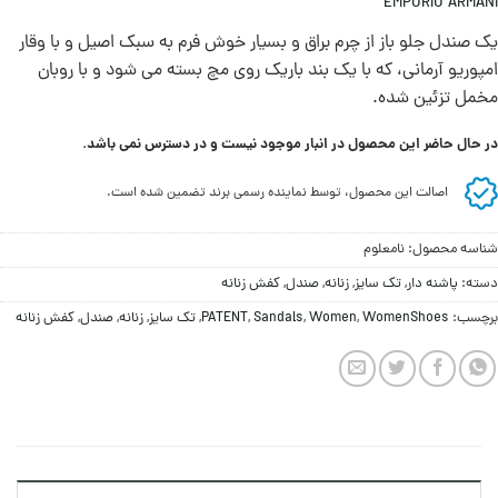
EMPORIO ARMANI
یک صندل جلو باز از چرم براق و بسیار خوش فرم به سبک اصیل و با وقار
امپوریو آرمانی، که با یک بند باریک روی مچ بسته می شود و با روبان
مخمل تزئین شده.
در حال حاضر این محصول در انبار موجود نیست و در دسترس نمی باشد.
اصالت این محصول، توسط نماینده رسمی برند تضمین شده است.
شناسه محصول:
نامعلوم
دسته:
پاشنه دار
,
تک سایز
,
زنانه
,
صندل
,
کفش زنانه
برچسب:
WomenShoes
,
Women
,
Sandals
,
PATENT
,
تک سایز
,
زنانه
,
صندل
,
کفش زنانه