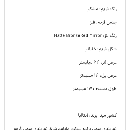
رنگ فريم: مشکی
جنس فريم: فلز
رنگ لنز: Matte BronzeRed Mirror
شکل فريم: خلبانی
عرض لنز: 64 ميليمتر
عرض پل: 14 ميليمتر
طول دسته: 130 ميليمتر
کشور مبدا برند: ایتالیا
نماینده رسمی برند: شرکت دایامد شرق نماینده رسمی گروه