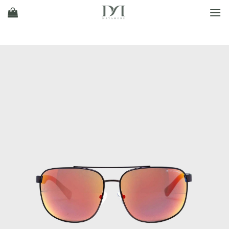
Ski
t
conten