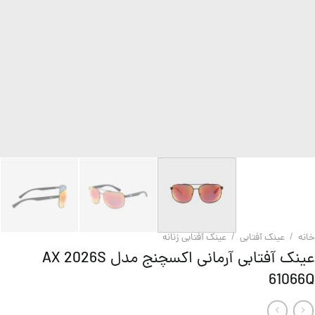
خانه
/
عینک آفتابی
/
عینک آفتابی زنانه
عینک آفتابی آرمانی اکسچنج مدل AX 2026S
61066Q