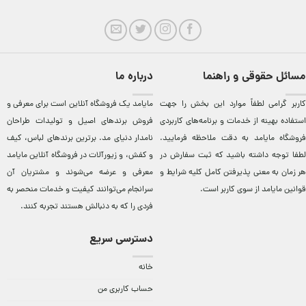
مسائل حقوقی و راهنما
درباره ما
کاربر گرامی لطفاً موارد این بخش را جهت
مایامد يک فروشگاه آنلاين است برای معرفی و
استفاده بهینه از خدمات و برنامه‌‏های کاربردی
فروش برندهای اصيل و توليدات طراحان
فروشگاه مایامد به دقت ملاحظه فرمایید.
نامدار دنيای مد. برترين‌ برندهای لباس، کيف
لطفا توجه داشته باشید که ثبت سفارش در
و کفش، و زيورآلات در فروشگاه آنلاين مایامد
هر زمان به معنی پذیرفتن کامل کلیه
شرایط و
معرفی و عرضه می‌شوند و مشتريان آن
قوانین مایامد
از سوی کاربر است.
سرانجام می‌توانند کيفيت و خدمات منحصر به
فردی را که به دنبالش هستند تجربه کنند.
دسترسی سریع
خانه
حساب کاربری من