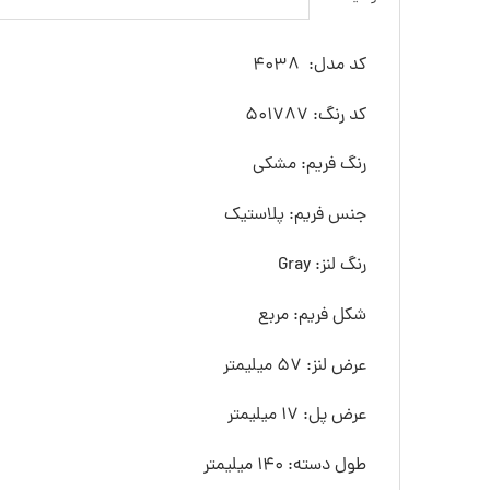
کد مدل: 4038
کد رنگ: 501787
رنگ فريم: مشکی
جنس فريم: پلاستیک
رنگ لنز: Gray
شکل فريم: مربع
عرض لنز: 57 ميليمتر
عرض پل: 17 ميليمتر
طول دسته: 140 ميليمتر