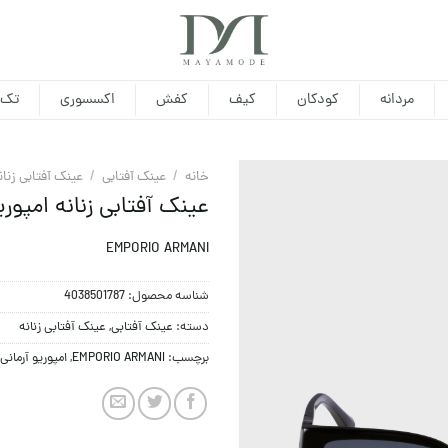
مردانه
کودکان
کیف
کفش
اکسسوری
تک 
خانه
/
عینک آفتابی
/
عینک آفتابی زنان
عینک آفتابی زنانه امپوریو آرمانی 
EMPORIO ARMANI
شناسه محصول:
4038501787
دسته:
عینک آفتابی
,
عینک آفتابی زنانه
برچسب:
EMPORIO ARMANI
,
امپوریو آرمانی