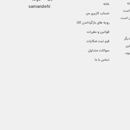
ه
خانه
واست
حساب کاربری من
ن است.
رویه های بازگرداندن کالا
قوانین و مقررات
9:3 الی 18 و در دیگر
فرم ثبت شکایات
لین
سوالات متداول
ود.
تماس با ما