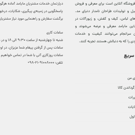
روشگاه آنلاين است برای معرفی و فروش
دپارتمان خدمات مشتریان مایامد آماده هرگون
ل و توليدات طراحان نامدار دنيای مد.
پاسخگویی در زمینه‌ی پیگیری، شکایات، درخ
دهای لباس، کيف و کفش، و زيورآلات در
برگشت سفارش و راهنمایی مورد نیاز مشتریا
لاين مایامد معرفی و عرضه می‌شوند و
ساعات کاری
 سرانجام می‌توانند کيفيت و خدمات
شنبه تا چهارشنبه از ساعت 0
دی را که به دنبالش هستند تجربه کنند.
ساعات ‌پس از گرفتن پیغام شما عزیزان، در او
سریع
ساعات روزکاری آتی با شما در تماس خواهیم ب
تلفن:
91008000-21-98+
ی من
گرداندن کالا
ررات
ایات
اول