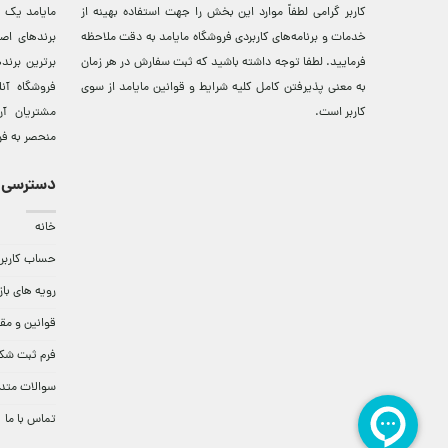
کاربر گرامی لطفاً موارد این بخش را جهت استفاده بهینه از
مایامد يک ف
خدمات و برنامه‌‏های کاربردی فروشگاه مایامد به دقت ملاحظه
برندهای اصي
فرمایید. لطفا توجه داشته باشید که ثبت سفارش در هر زمان
برترين‌ برن
به معنی پذیرفتن کامل کلیه
شرایط و قوانین مایامد
از سوی
فروشگاه آن
کاربر است.
مشتريان آن
منحصر به فر
دسترسی 
خانه
حساب کاربر
رویه های باز
قوانین و مق
فرم ثبت شک
سوالات متد
تماس با ما