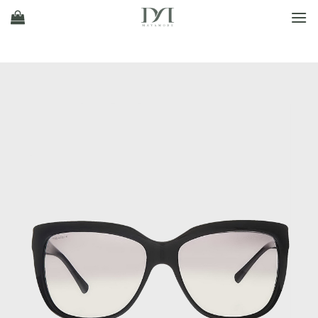
Ski
t
conten