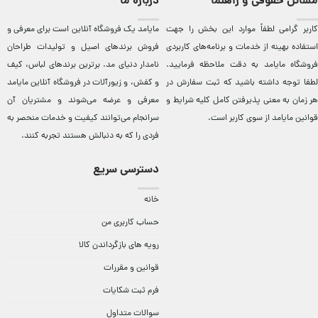
مسائل حقوقی و راهنما
درباره ما
کاربر گرامی لطفاً موارد این بخش را جهت
مایامد يک فروشگاه آنلاين است برای معرفی و
استفاده بهینه از خدمات و برنامه‌‏های کاربردی
فروش برندهای اصيل و توليدات طراحان
فروشگاه مایامد به دقت ملاحظه فرمایید.
نامدار دنيای مد. برترين‌ برندهای لباس، کيف
لطفا توجه داشته باشید که ثبت سفارش در
و کفش، و زيورآلات در فروشگاه آنلاين مایامد
هر زمان به معنی پذیرفتن کامل کلیه
شرایط و
معرفی و عرضه می‌شوند و مشتريان آن
قوانین مایامد
از سوی کاربر است.
سرانجام می‌توانند کيفيت و خدمات منحصر به
فردی را که به دنبالش هستند تجربه کنند.
دسترسی سریع
خانه
حساب کاربری من
رویه های بازگرداندن کالا
قوانین و مقررات
فرم ثبت شکایات
سوالات متداول