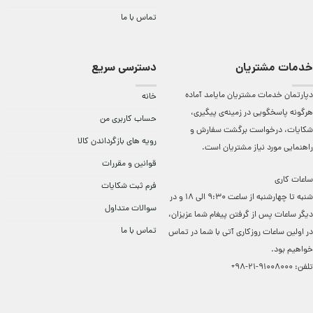
تماس با ما
خدمات مشتریان
دسترسی سریع
دپارتمان خدمات مشتریان مایامد آماده
خانه
هرگونه پاسخگویی در زمینه‌ی پیگیری،
حساب کاربری من
شکایات، درخواست برگشت سفارش و
رویه های بازگرداندن کالا
راهنمایی مورد نیاز مشتریان است.
قوانین و مقررات
ساعات کاری
فرم ثبت شکایات
شنبه تا چهارشنبه از ساعت 9:30 الی 18 و در
سوالات متداول
دیگر ساعات ‌پس از گرفتن پیغام شما عزیزان،
تماس با ما
در اولین ساعات روزکاری آتی با شما در تماس
خواهیم بود.
تلفن:
91008000-21-98+