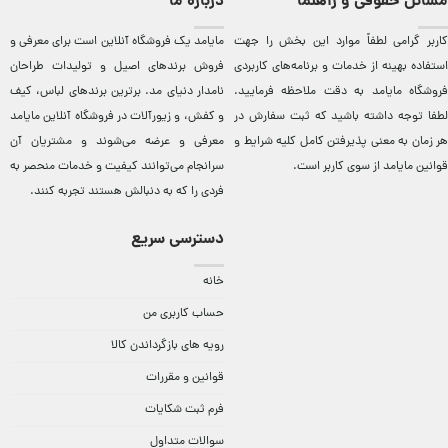
مسائل حقوقی و راهنما
درباره ما
کاربر گرامی لطفاً موارد این بخش را جهت
مایامد يک فروشگاه آنلاين است برای معرفی و
استفاده بهینه از خدمات و برنامه‌‏های کاربردی
فروش برندهای اصيل و توليدات طراحان
فروشگاه مایامد به دقت ملاحظه فرمایید.
نامدار دنيای مد. برترين‌ برندهای لباس، کيف
لطفا توجه داشته باشید که ثبت سفارش در
و کفش، و زيورآلات در فروشگاه آنلاين مایامد
هر زمان به معنی پذیرفتن کامل کلیه
شرایط و
معرفی و عرضه می‌شوند و مشتريان آن
قوانین مایامد
از سوی کاربر است.
سرانجام می‌توانند کيفيت و خدمات منحصر به
فردی را که به دنبالش هستند تجربه کنند.
دسترسی سریع
خانه
حساب کاربری من
رویه های بازگرداندن کالا
قوانین و مقررات
فرم ثبت شکایات
سوالات متداول