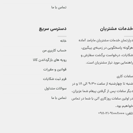
تماس با ما
خدمات مشتریان
دسترسی سریع
دپارتمان خدمات مشتریان مایامد آماده
خانه
هرگونه پاسخگویی در زمینه‌ی پیگیری،
حساب کاربری من
شکایات، درخواست برگشت سفارش و
رویه های بازگرداندن کالا
راهنمایی مورد نیاز مشتریان است.
قوانین و مقررات
ساعات کاری
فرم ثبت شکایات
شنبه تا چهارشنبه از ساعت 9:30 الی 18 و در
سوالات متداول
دیگر ساعات ‌پس از گرفتن پیغام شما عزیزان،
تماس با ما
در اولین ساعات روزکاری آتی با شما در تماس
خواهیم بود.
تلفن:
91008000-21-98+