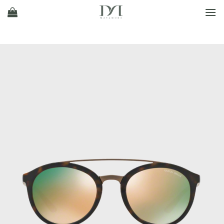
Ski
t
conten