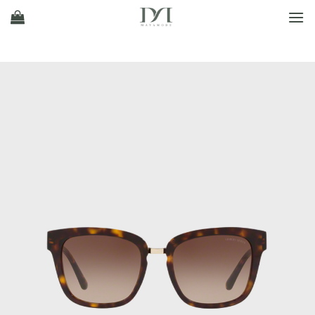
Ski
t
conten