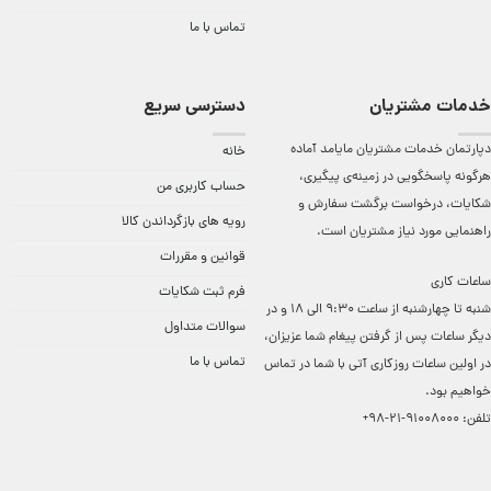
تماس با ما
خدمات مشتریان
دسترسی سریع
دپارتمان خدمات مشتریان مایامد آماده
خانه
هرگونه پاسخگویی در زمینه‌ی پیگیری،
حساب کاربری من
شکایات، درخواست برگشت سفارش و
رویه های بازگرداندن کالا
راهنمایی مورد نیاز مشتریان است.
قوانین و مقررات
ساعات کاری
فرم ثبت شکایات
شنبه تا چهارشنبه از ساعت 9:30 الی 18 و در
سوالات متداول
دیگر ساعات ‌پس از گرفتن پیغام شما عزیزان،
تماس با ما
در اولین ساعات روزکاری آتی با شما در تماس
خواهیم بود.
تلفن:
91008000-21-98+