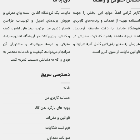
مسائل حقوقی و راهنما
درباره ما
کاربر گرامی لطفاً موارد این بخش را جهت
مایامد يک فروشگاه آنلاين است برای معرفی و
استفاده بهینه از خدمات و برنامه‌‏های کاربردی
فروش برندهای اصيل و توليدات طراحان
فروشگاه مایامد به دقت ملاحظه فرمایید.
نامدار دنيای مد. برترين‌ برندهای لباس، کيف
لطفا توجه داشته باشید که ثبت سفارش در
و کفش، و زيورآلات در فروشگاه آنلاين مایامد
هر زمان به معنی پذیرفتن کامل کلیه
شرایط و
معرفی و عرضه می‌شوند و مشتريان آن
قوانین مایامد
از سوی کاربر است.
سرانجام می‌توانند کيفيت و خدمات منحصر به
فردی را که به دنبالش هستند تجربه کنند.
دسترسی سریع
خانه
حساب کاربری من
رویه های بازگرداندن کالا
قوانین و مقررات
فرم ثبت شکایات
سوالات متداول