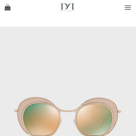
Ski
t
conten