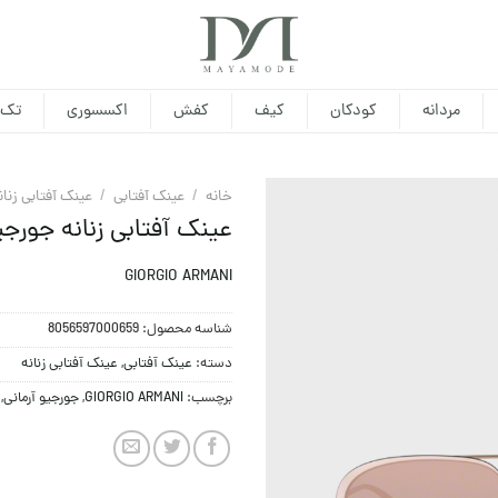
مردانه
کودکان
کیف
کفش
اکسسوری
تک 
خانه
/
عینک آفتابی
/
عینک آفتابی زنان
عینک آفتابی زنانه جورجیو آرمانی 4Z
GIORGIO ARMANI
شناسه محصول:
8056597000659
دسته:
عینک آفتابی
,
عینک آفتابی زنانه
برچسب:
GIORGIO ARMANI
,
جورجیو آرمانی
,