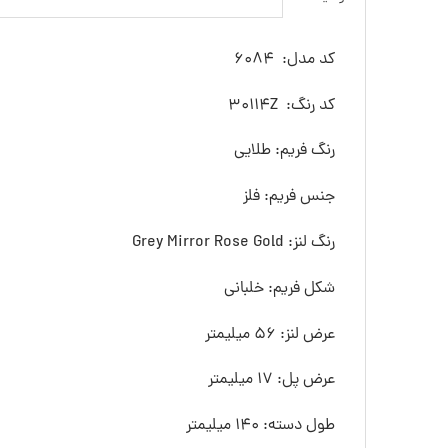
کد مدل: 6084
کد رنگ: 30114Z
رنگ فريم: طلایی
جنس فريم: فلز
رنگ لنز: Grey Mirror Rose Gold
شکل فريم: خلبانی
عرض لنز: 56 ميليمتر
عرض پل: 17 ميليمتر
طول دسته: 140 ميليمتر