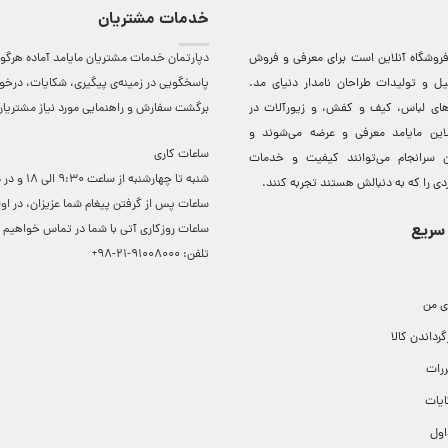
خدمات مشتریان
روشگاه آنلاين است برای معرفی و فروش
دپارتمان خدمات مشتریان مایامد آماده هرگون
ل و توليدات طراحان نامدار دنيای مد.
پاسخگویی در زمینه‌ی پیگیری، شکایات، درخ
دهای لباس، کيف و کفش، و زيورآلات در
برگشت سفارش و راهنمایی مورد نیاز مشتریا
لاين مایامد معرفی و عرضه می‌شوند و
ساعات کاری
 سرانجام می‌توانند کيفيت و خدمات
شنبه تا چهارشنبه از ساعت 0
دی را که به دنبالش هستند تجربه کنند.
ساعات ‌پس از گرفتن پیغام شما عزیزان، در او
سریع
ساعات روزکاری آتی با شما در تماس خواهیم ب
تلفن:
91008000-21-98+
ی من
گرداندن کالا
ررات
ایات
اول