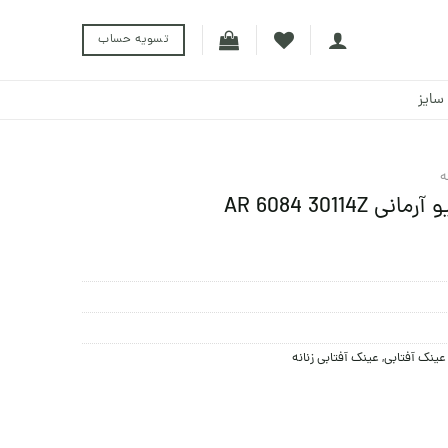
تسویه حساب
سایز
ه
AR 6084 3011
عینک آفتابی
,
عینک آفتابی زنانه