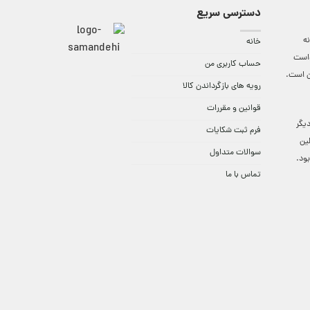
دسترسی سریع
ه
خانه
واست
حساب کاربری من
ن است.
رویه های بازگرداندن کالا
قوانین و مقررات
9:3 الی 18 و در دیگر
فرم ثبت شکایات
لین
سوالات متداول
ود.
تماس با ما