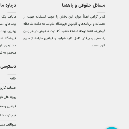
مسائل حقوقی و راهنما
درباره ما
کاربر گرامی لطفاً موارد این بخش را جهت استفاده بهینه از
مایامد يک ف
خدمات و برنامه‌‏های کاربردی فروشگاه مایامد به دقت ملاحظه
برندهای اصي
فرمایید. لطفا توجه داشته باشید که ثبت سفارش در هر زمان
برترين‌ برن
به معنی پذیرفتن کامل کلیه
شرایط و قوانین مایامد
از سوی
فروشگاه آن
کاربر است.
مشتريان آن
منحصر به فر
دسترسی 
خانه
حساب کاربر
رویه های باز
قوانین و مق
فرم ثبت شک
سوالات متد