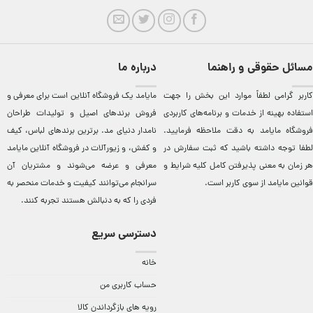
مسائل حقوقی و راهنما
درباره ما
کاربر گرامی لطفاً موارد این بخش را جهت
مایامد يک فروشگاه آنلاين است برای معرفی و
استفاده بهینه از خدمات و برنامه‌‏های کاربردی
فروش برندهای اصيل و توليدات طراحان
فروشگاه مایامد به دقت ملاحظه فرمایید.
نامدار دنيای مد. برترين‌ برندهای لباس، کيف
لطفا توجه داشته باشید که ثبت سفارش در
و کفش، و زيورآلات در فروشگاه آنلاين مایامد
هر زمان به معنی پذیرفتن کامل کلیه
شرایط و
معرفی و عرضه می‌شوند و مشتريان آن
قوانین مایامد
از سوی کاربر است.
سرانجام می‌توانند کيفيت و خدمات منحصر به
فردی را که به دنبالش هستند تجربه کنند.
دسترسی سریع
خانه
حساب کاربری من
رویه های بازگرداندن کالا