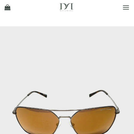
Ski
t
conten