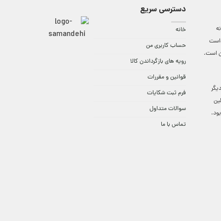
دسترسی سریع
ه
خانه
واست
حساب کاربری من
ن است.
رویه های بازگرداندن کالا
قوانین و مقررات
9:3 الی 18 و در دیگر
فرم ثبت شکایات
لین
سوالات متداول
ود.
تماس با ما