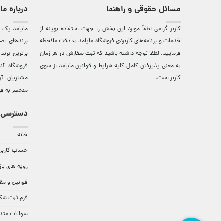
مسائل حقوقی و راهنما
درباره ما
کاربر گرامی لطفاً موارد این بخش را جهت استفاده بهینه از
مایامد يک ف
خدمات و برنامه‌‏های کاربردی فروشگاه مایامد به دقت ملاحظه
برندهای اصي
فرمایید. لطفا توجه داشته باشید که ثبت سفارش در هر زمان
برترين‌ برن
به معنی پذیرفتن کامل کلیه
شرایط و قوانین مایامد
از سوی
فروشگاه آن
کاربر است.
مشتريان آن
منحصر به فر
دسترسی 
خانه
حساب کاربر
رویه های باز
قوانین و مق
فرم ثبت شک
سوالات متد