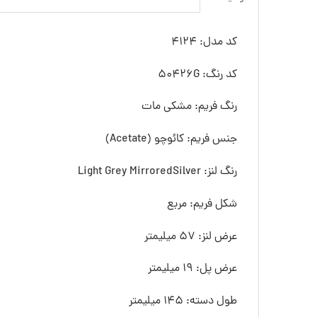
کد مدل: 4124
کد رنگ: 50426G
رنگ فريم: مشکی مات
جنس فريم: کائوچو (Acetate)
رنگ لنز: Light Grey MirroredSilver
شکل فريم: مربع
عرض لنز: 57 ميليمتر
عرض پل: 19 ميليمتر
طول دسته: 145 ميليمتر