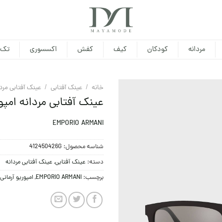
مردانه
کودکان
کیف
کفش
اکسسوری
تک 
خانه
/
عینک آفتابی
/
عینک آفتابی مردا
عینک آفتابی مردانه امپوریو آرمان
EMPORIO ARMANI
شناسه محصول:
412450426G
دسته:
عینک آفتابی
,
عینک آفتابی مردانه
برچسب:
EMPORIO ARMANI
,
امپوریو آرمانی