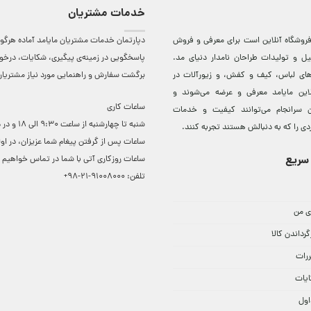
خدمات مشتریان
روشگاه آنلاين است برای معرفی و فروش
دپارتمان خدمات مشتریان مایامد آماده هرگون
ل و توليدات طراحان نامدار دنيای مد.
پاسخگویی در زمینه‌ی پیگیری، شکایات، درخ
دهای لباس، کيف و کفش، و زيورآلات در
برگشت سفارش و راهنمایی مورد نیاز مشتریا
لاين مایامد معرفی و عرضه می‌شوند و
ساعات کاری
 سرانجام می‌توانند کيفيت و خدمات
شنبه تا چهارشنبه از ساعت 0
دی را که به دنبالش هستند تجربه کنند.
ساعات ‌پس از گرفتن پیغام شما عزیزان، در او
سریع
ساعات روزکاری آتی با شما در تماس خواهیم ب
تلفن:
91008000-21-98+
ی من
گرداندن کالا
ررات
ایات
اول