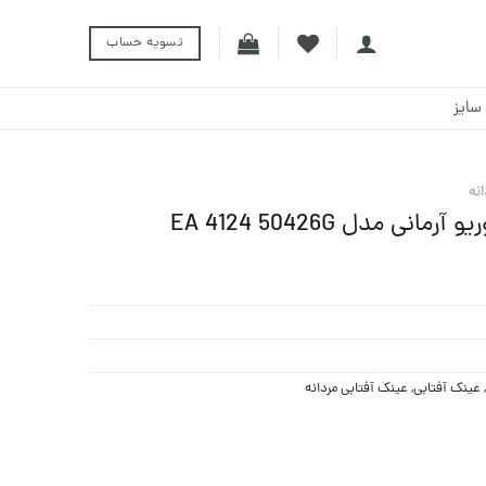
تسویه حساب
سایز
نه
ی مدل EA 4124 50426G
,
عینک آفتابی
,
عینک آفتابی مردانه