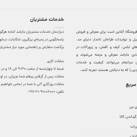
خدمات مشتریان
روشگاه آنلاين است برای معرفی و فروش
دپارتمان خدمات مشتریان مایامد آماده هرگون
ل و توليدات طراحان نامدار دنيای مد.
پاسخگویی در زمینه‌ی پیگیری، شکایات، درخ
دهای لباس، کيف و کفش، و زيورآلات در
برگشت سفارش و راهنمایی مورد نیاز مشتریا
لاين مایامد معرفی و عرضه می‌شوند و
ساعات کاری
 سرانجام می‌توانند کيفيت و خدمات
شنبه تا چهارشنبه از ساعت 0
دی را که به دنبالش هستند تجربه کنند.
ساعات ‌پس از گرفتن پیغام شما عزیزان، در او
سریع
ساعات روزکاری آتی با شما در تماس خواهیم ب
تلفن:
91008000-21-98+
ی من
گرداندن کالا
ررات
ایات