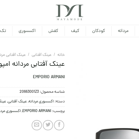
مردانه
کودکان
کیف
کفش
اکسسوری
تک 
خانه
/
عینک آفتابی
/
عینک آفتابی مردا
عینک آفتابی مردانه امپوریو آرمانی م
EMPORIO ARMANI
شناسه محصول:
20663001Z3
دسته:
اکسسوری مردانه
,
عینک آفتابی
,
عینک
برچسب:
EMPORIO ARMANI
,
اکسسوری مردا