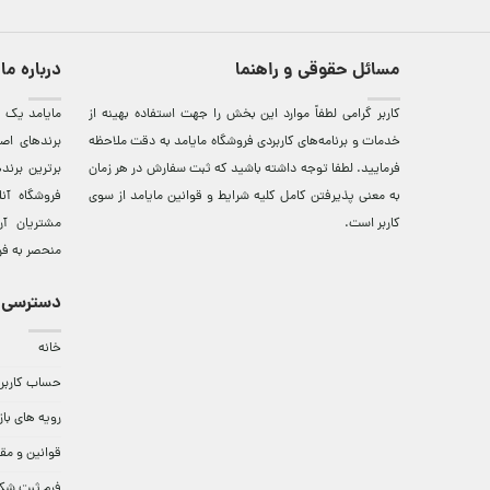
مسائل حقوقی و راهنما
درباره ما
کاربر گرامی لطفاً موارد این بخش را جهت استفاده بهینه از
مایامد يک ف
خدمات و برنامه‌‏های کاربردی فروشگاه مایامد به دقت ملاحظه
برندهای اصي
فرمایید. لطفا توجه داشته باشید که ثبت سفارش در هر زمان
برترين‌ برن
به معنی پذیرفتن کامل کلیه
شرایط و قوانین مایامد
از سوی
فروشگاه آن
کاربر است.
مشتريان آن
منحصر به فر
دسترسی 
خانه
حساب کاربر
رویه های باز
قوانین و مق
فرم ثبت شک