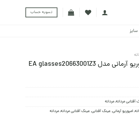
تسویه حساب
سایز
نه
دل EA glasses20663001Z3
 آفتابی مردانه
,
مردانه
نه
,
امپوریو آرمانی
,
عینک آفتابی
,
عینک آفتابی مردانه
,
مردانه