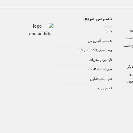
دسترسی سریع
ه
خانه
واست
حساب کاربری من
ن است.
رویه های بازگرداندن کالا
قوانین و مقررات
9:3 الی 18 و در دیگر
فرم ثبت شکایات
لین
سوالات متداول
ود.
تماس با ما