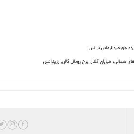
ه جورجیو آرمانی در ایران
قای شمالی، خیابان گلنار، برج رویال گالریا رزیدانس