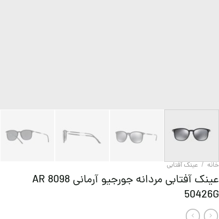
خانه
/
عینک آفتابی
عینک آفتابی مردانه جورجیو آرمانی AR 8098
50426G