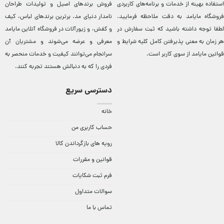
استفاده بهینه از خدمات و برنامه‌‏های کاربردی
فروش برندهای اصيل و توليدات طراحان
فروشگاه مایامد به دقت ملاحظه فرمایید.
نامدار دنيای مد. برترين‌ برندهای لباس، کيف
لطفا توجه داشته باشید که ثبت سفارش در
و کفش، و زيورآلات در فروشگاه آنلاين مایامد
هر زمان به معنی پذیرفتن کامل کلیه
شرایط و
معرفی و عرضه می‌شوند و مشتريان آن
قوانین مایامد
از سوی کاربر است.
سرانجام می‌توانند کيفيت و خدمات منحصر به
فردی را که به دنبالش هستند تجربه کنند.
دسترسی سریع
خانه
حساب کاربری من
رویه های بازگرداندن کالا
قوانین و مقررات
فرم ثبت شکایات
سوالات متداول
تماس با ما