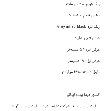
رنگ فريم: مشکی مات
جنس فريم: پلاستیک
رنگ لنز: Grey mirrorblack
شکل فريم: دایره
عرض لنز: 54 ميليمتر
عرض پل: 18 ميليمتر
طول دسته: 145 ميليمتر
کشور مبدا برند: ایتالیا
نماینده رسمی برند: شرکت دایامد شرق نماینده رسمی گروه