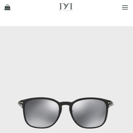
Ski
t
conten