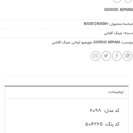
GIORGIO ARMANI
شناسه محصول:
8053672808384
دسته:
عینک آفتابی
برچسب:
GIORGIO ARMANI
,
جورجیو آرمانی
,
عینک آفتابی
توضیحات
کد مدل: 8098
کد رنگ: 50426G