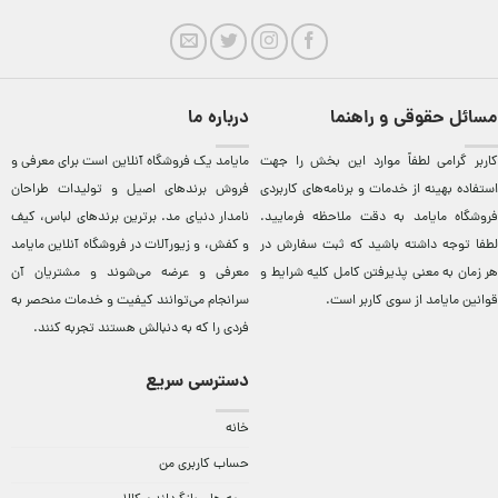
مسائل حقوقی و راهنما
درباره ما
کاربر گرامی لطفاً موارد این بخش را جهت
مایامد يک فروشگاه آنلاين است برای معرفی و
استفاده بهینه از خدمات و برنامه‌‏های کاربردی
فروش برندهای اصيل و توليدات طراحان
فروشگاه مایامد به دقت ملاحظه فرمایید.
نامدار دنيای مد. برترين‌ برندهای لباس، کيف
لطفا توجه داشته باشید که ثبت سفارش در
و کفش، و زيورآلات در فروشگاه آنلاين مایامد
هر زمان به معنی پذیرفتن کامل کلیه
شرایط و
معرفی و عرضه می‌شوند و مشتريان آن
قوانین مایامد
از سوی کاربر است.
سرانجام می‌توانند کيفيت و خدمات منحصر به
فردی را که به دنبالش هستند تجربه کنند.
دسترسی سریع
خانه
حساب کاربری من