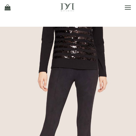
Ski
t
conten