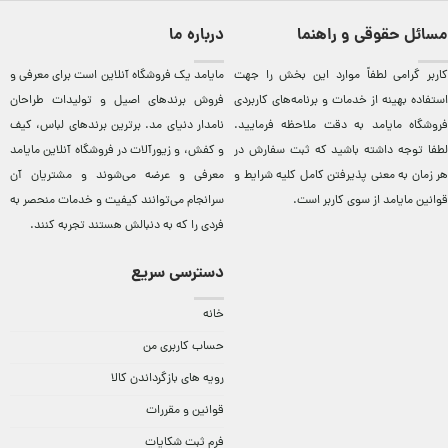
مسائل حقوقی و راهنما
درباره ما
کاربر گرامی لطفاً موارد این بخش را جهت
مایامد يک فروشگاه آنلاين است برای معرفی و
استفاده بهینه از خدمات و برنامه‌‏های کاربردی
فروش برندهای اصيل و توليدات طراحان
فروشگاه مایامد به دقت ملاحظه فرمایید.
نامدار دنيای مد. برترين‌ برندهای لباس، کيف
لطفا توجه داشته باشید که ثبت سفارش در
و کفش، و زيورآلات در فروشگاه آنلاين مایامد
هر زمان به معنی پذیرفتن کامل کلیه
شرایط و
معرفی و عرضه می‌شوند و مشتريان آن
قوانین مایامد
از سوی کاربر است.
سرانجام می‌توانند کيفيت و خدمات منحصر به
فردی را که به دنبالش هستند تجربه کنند.
دسترسی سریع
خانه
حساب کاربری من
رویه های بازگرداندن کالا
قوانین و مقررات
فرم ثبت شکایات