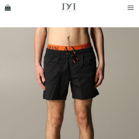
Ski
t
conten