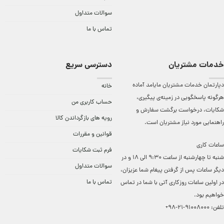
سوالات متداول
تماس با ما
خدمات مشتریان
دسترسی سریع
دپارتمان خدمات مشتریان مایامد آماده
خانه
هرگونه پاسخگویی در زمینه‌ی پیگیری،
حساب کاربری من
شکایات، درخواست برگشت سفارش و
رویه های بازگرداندن کالا
راهنمایی مورد نیاز مشتریان است.
قوانین و مقررات
ساعات کاری
فرم ثبت شکایات
شنبه تا چهارشنبه از ساعت 9:30 الی 18 و در
سوالات متداول
دیگر ساعات ‌پس از گرفتن پیغام شما عزیزان،
تماس با ما
در اولین ساعات روزکاری آتی با شما در تماس
خواهیم بود.
تلفن:
91008000-21-98+