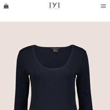
Ski
t
conten