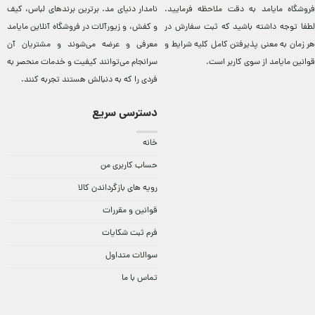
فروشگاه مایامد به دقت ملاحظه فرمایید.
نامدار دنيای مد. برترين‌ برندهای لباس، کيف
لطفا توجه داشته باشید که ثبت سفارش در
و کفش، و زيورآلات در فروشگاه آنلاين مایامد
هر زمان به معنی پذیرفتن کامل کلیه
شرایط و
معرفی و عرضه می‌شوند و مشتريان آن
قوانین مایامد
از سوی کاربر است.
سرانجام می‌توانند کيفيت و خدمات منحصر به
فردی را که به دنبالش هستند تجربه کنند.
دسترسی سریع
خانه
حساب کاربری من
رویه های بازگرداندن کالا
قوانین و مقررات
فرم ثبت شکایات
سوالات متداول
تماس با ما