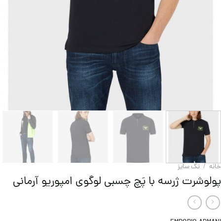
خانه
/
تک سایز
پولوشرت ژرسه با پَچ چسبی لوگوی امپوریو آرمانی