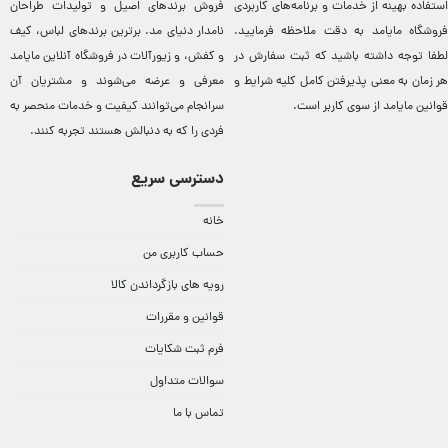
استفاده بهینه از خدمات و برنامه‌‏های کاربردی
فروش برندهای اصيل و توليدات طراحان
فروشگاه مایامد به دقت ملاحظه فرمایید.
نامدار دنيای مد. برترين‌ برندهای لباس، کيف
لطفا توجه داشته باشید که ثبت سفارش در
و کفش، و زيورآلات در فروشگاه آنلاين مایامد
هر زمان به معنی پذیرفتن کامل کلیه
شرایط و
معرفی و عرضه می‌شوند و مشتريان آن
قوانین مایامد
از سوی کاربر است.
سرانجام می‌توانند کيفيت و خدمات منحصر به
فردی را که به دنبالش هستند تجربه کنند.
دسترسی سریع
خانه
حساب کاربری من
رویه های بازگرداندن کالا
قوانین و مقررات
فرم ثبت شکایات
سوالات متداول
تماس با ما