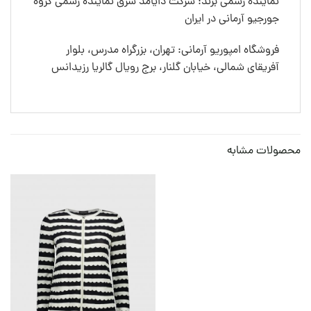
نماینده رسمی برند: شرکت دایامد شرق نماینده رسمی گروه
جورجیو آرمانی در ایران
فروشگاه امپوریو آرمانی: تهران، بزرگراه مدرس، بلوار
آفریقای شمالی، خیابان گلنار، برج رویال گالریا رزیدانس
محصولات مشابه