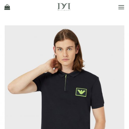
Ski
t
conten