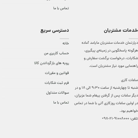
تماس با ما
خدمات مشتریان
دسترسی سریع
دپارتمان خدمات مشتریان مایامد آماده
خانه
هرگونه پاسخگویی در زمینه‌ی پیگیری،
حساب کاربری من
شکایات، درخواست برگشت سفارش و
رویه های بازگرداندن کالا
راهنمایی مورد نیاز مشتریان است.
قوانین و مقررات
ساعات کاری
فرم ثبت شکایات
شنبه تا چهارشنبه از ساعت 9:30 الی 18 و در
سوالات متداول
دیگر ساعات ‌پس از گرفتن پیغام شما عزیزان،
تماس با ما
در اولین ساعات روزکاری آتی با شما در تماس
خواهیم بود.
تلفن:
91008000-21-98+