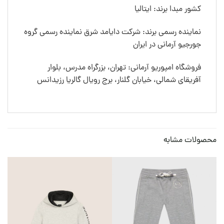
کشور مبدا برند: ایتالیا
نماینده رسمی برند: شرکت دایامد شرق نماینده رسمی گروه
جورجیو آرمانی در ایران
فروشگاه امپوریو آرمانی: تهران، بزرگراه مدرس، بلوار
آفریقای شمالی، خیابان گلنار، برج رویال گالریا رزیدانس
محصولات مشابه