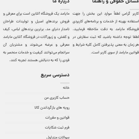
مسائل حقوقی و راهنما
درباره ما
کاربر گرامی لطفاً موارد این بخش را جهت
مایامد يک فروشگاه آنلاين است برای معرفی و
استفاده بهینه از خدمات و برنامه‌‏های کاربردی
فروش برندهای اصيل و توليدات طراحان
فروشگاه مایامد به دقت ملاحظه فرمایید.
نامدار دنيای مد. برترين‌ برندهای لباس، کيف
لطفا توجه داشته باشید که ثبت سفارش در
و کفش، و زيورآلات در فروشگاه آنلاين مایامد
هر زمان به معنی پذیرفتن کامل کلیه
شرایط و
معرفی و عرضه می‌شوند و مشتريان آن
قوانین مایامد
از سوی کاربر است.
سرانجام می‌توانند کيفيت و خدمات منحصر به
فردی را که به دنبالش هستند تجربه کنند.
دسترسی سریع
خانه
حساب کاربری من
رویه های بازگرداندن کالا
قوانین و مقررات
فرم ثبت شکایات
سوالات متداول