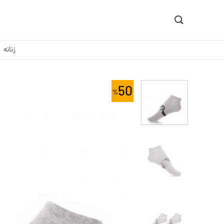
Ski
t
conten
زنانه
50