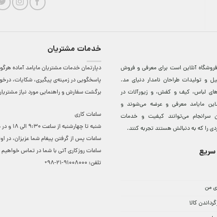
خدمات مشتریان
روشگاه آنلاين است برای معرفی و فروش
دپارتمان خدمات مشتریان مایامد آماده هرگون
ل و توليدات طراحان نامدار دنيای مد.
پاسخگویی در زمینه‌ی پیگیری، شکایات، درخ
دهای لباس، کيف و کفش، و زيورآلات در
برگشت سفارش و راهنمایی مورد نیاز مشتریا
لاين مایامد معرفی و عرضه می‌شوند و
ساعات کاری
 سرانجام می‌توانند کيفيت و خدمات
شنبه تا چهارشنبه از ساعت 0
دی را که به دنبالش هستند تجربه کنند.
ساعات ‌پس از گرفتن پیغام شما عزیزان، در او
سریع
ساعات روزکاری آتی با شما در تماس خواهیم ب
تلفن:
91008000-21-98+
ی من
گرداندن کالا