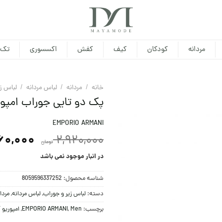
مردانه
کودکان
کیف
کفش
اکسسوری
تک 
خانه
/
مردانه
/
لباس مردانه
/
لباس ز
پک دو تایی جوراب امپوری
EMPORIO ARMANI
60,000
2,920,000
تومان
در انبار موجود نمی باشد
شناسه محصول:
8059596337252
دسته:
لباس زیر و جوراب
,
لباس مردانه
,
مردا
برچسب:
Men
,
EMPORIO ARMANI
,
امپوریو آ