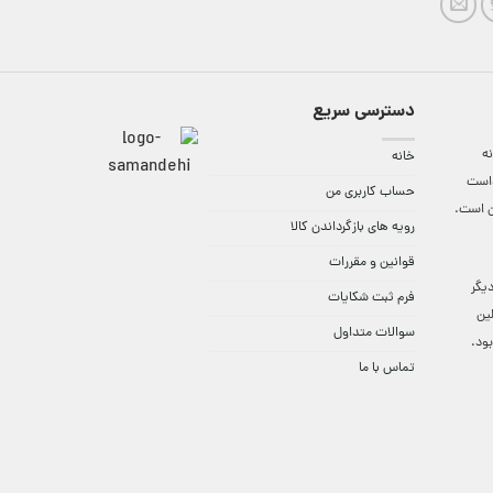
دسترسی سریع
ه
خانه
واست
حساب کاربری من
ن است.
رویه های بازگرداندن کالا
قوانین و مقررات
9:3 الی 18 و در دیگر
فرم ثبت شکایات
لین
سوالات متداول
ود.
تماس با ما