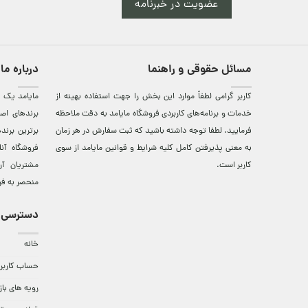
عضویت در خبرنامه
مسائل حقوقی و راهنما
درباره ما
کاربر گرامی لطفاً موارد این بخش را جهت استفاده بهینه از
مایامد يک ف
خدمات و برنامه‌‏های کاربردی فروشگاه مایامد به دقت ملاحظه
برندهای اصي
فرمایید. لطفا توجه داشته باشید که ثبت سفارش در هر زمان
برترين‌ برن
به معنی پذیرفتن کامل کلیه
شرایط و قوانین مایامد
از سوی
فروشگاه آن
کاربر است.
مشتريان آن
منحصر به فر
دسترسی 
خانه
حساب کاربر
رویه های باز