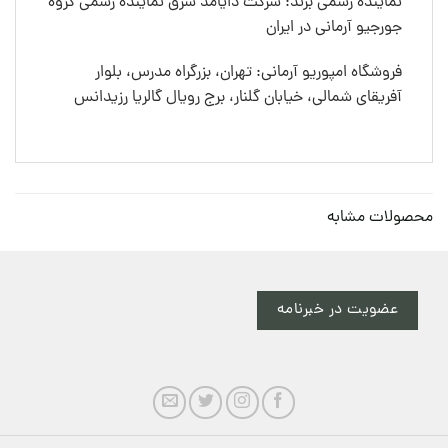
نماینده رسمی برند: شرکت دایامد شرق نماینده رسمی گروه
جورجیو آرمانی در ایران
فروشگاه امپوریو آرمانی: تهران، بزرگراه مدرس، بلوار
آفریقای شمالی، خیابان گلنار، برج رویال گالریا رزیدانس
محصولات مشابه
عضویت در خبرنامه