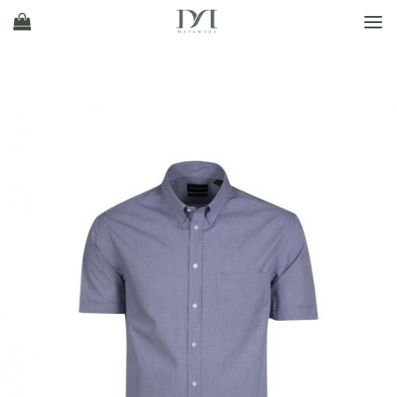
Ski
t
conten