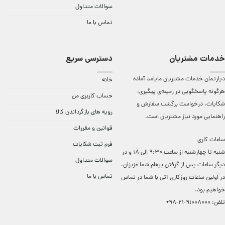
سوالات متداول
تماس با ما
خدمات مشتریان
دسترسی سریع
دپارتمان خدمات مشتریان مایامد آماده
خانه
هرگونه پاسخگویی در زمینه‌ی پیگیری،
حساب کاربری من
شکایات، درخواست برگشت سفارش و
رویه های بازگرداندن کالا
راهنمایی مورد نیاز مشتریان است.
قوانین و مقررات
ساعات کاری
فرم ثبت شکایات
شنبه تا چهارشنبه از ساعت 9:30 الی 18 و در
سوالات متداول
دیگر ساعات ‌پس از گرفتن پیغام شما عزیزان،
تماس با ما
در اولین ساعات روزکاری آتی با شما در تماس
خواهیم بود.
تلفن:
91008000-21-98+