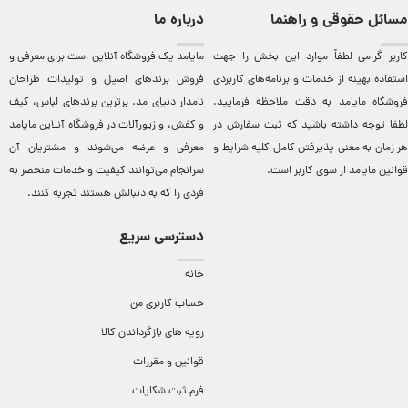
مسائل حقوقی و راهنما
درباره ما
کاربر گرامی لطفاً موارد این بخش را جهت
مایامد يک فروشگاه آنلاين است برای معرفی و
استفاده بهینه از خدمات و برنامه‌‏های کاربردی
فروش برندهای اصيل و توليدات طراحان
فروشگاه مایامد به دقت ملاحظه فرمایید.
نامدار دنيای مد. برترين‌ برندهای لباس، کيف
لطفا توجه داشته باشید که ثبت سفارش در
و کفش، و زيورآلات در فروشگاه آنلاين مایامد
هر زمان به معنی پذیرفتن کامل کلیه
شرایط و
معرفی و عرضه می‌شوند و مشتريان آن
قوانین مایامد
از سوی کاربر است.
سرانجام می‌توانند کيفيت و خدمات منحصر به
فردی را که به دنبالش هستند تجربه کنند.
دسترسی سریع
خانه
حساب کاربری من
رویه های بازگرداندن کالا
قوانین و مقررات
فرم ثبت شکایات