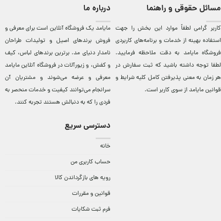
مسائل حقوقی و راهنما
درباره ما
کاربر گرامی لطفاً موارد این بخش را جهت
مایامد يک فروشگاه آنلاين است برای معرفی و
استفاده بهینه از خدمات و برنامه‌‏های کاربردی
فروش برندهای اصيل و توليدات طراحان
فروشگاه مایامد به دقت ملاحظه فرمایید.
نامدار دنيای مد. برترين‌ برندهای لباس، کيف
لطفا توجه داشته باشید که ثبت سفارش در
و کفش، و زيورآلات در فروشگاه آنلاين مایامد
هر زمان به معنی پذیرفتن کامل کلیه
شرایط و
معرفی و عرضه می‌شوند و مشتريان آن
قوانین مایامد
از سوی کاربر است.
سرانجام می‌توانند کيفيت و خدمات منحصر به
فردی را که به دنبالش هستند تجربه کنند.
دسترسی سریع
خانه
حساب کاربری من
رویه های بازگرداندن کالا
قوانین و مقررات
فرم ثبت شکایات