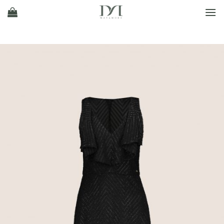
Ski
t
conten